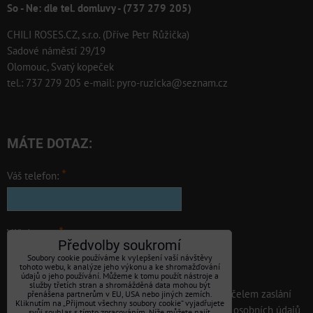
So - Ne: dle tel. domluvy - (737 279 205)
CHILI ROSES.CZ, s.r.o. (Dříve Petr Růžička)
Sadové náměstí 29/19
Olomouc, Svatý kopeček
tel.: 737 279 205 e-mail: pyro-ruzicka@seznam.cz
MÁTE DOTAZ:
*
Váš telefon:
*
Váš dotaz: :
Předvolby soukromí
Soubory cookie používáme k vylepšení vaší návštěvy
tohoto webu, k analýze jeho výkonu a ke shromažďování
údajů o jeho používání. Můžeme k tomu použít nástroje a
služby třetích stran a shromážděná data mohou být
Souhlasím se zpracováním osobních údajů za účelem zaslání
přenášena partnerům v EU, USA nebo jiných zemích.
Kliknutím na „Přijmout všechny soubory cookie“ vyjadřujete
odpovědi. Seznámil jsem se s podmínkami ochrany osobních údajů
svůj souhlas s tímto zpracováním. Níže můžete najít