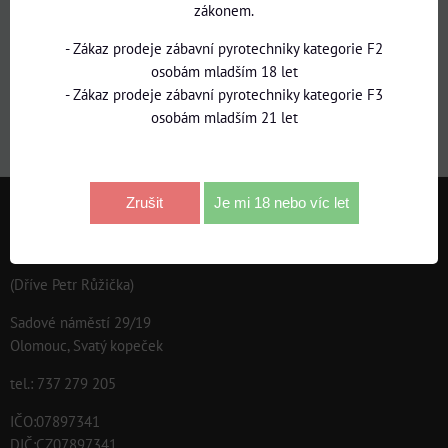
zákonem.
Bonusové programy
- Zákaz prodeje zábavní pyrotechniky kategorie F2
osobám mladším 18 let
BLACK FRIDAY -15%
- Zákaz prodeje zábavní pyrotechniky kategorie F3
osobám mladším 21 let
PyroRuzicka/
Zrušit
Je mi 18 nebo víc let
KONTAKT
CHILI ROSES.CZ, s.r.o.
(Dříve Petr Růžička)
Sadové náměstí 29/19
Olomouc, Svatý kopeček
tel.: 737 279 205
IČO:07897341
DIČ:CZ07897341