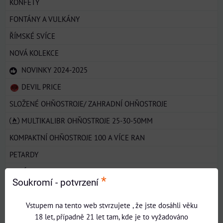
KONFETY
FONTÁNY A VULKÁNY
ŘÍMSKÉ SVÍCE
NOVÁ KOLEKCE
NOVINKY 2024-2025
DEVIL PRICE
SLOŽENÉ OHŇOSTROJE/ ZAHRADNÍ OHŇOSTROJE
MULTIKALIBR OHŇOSTROJE 25-30-50MM
KOMPAKTNÍ OHŇOSTROJE 100 A VÍCE RAN
PETARDY
TRHÁKY
*
Soukromí - potvrzení
ZVÝHODNĚNÝ PRODEJ PO KARTONECH
Vstupem na tento web stvrzujete , že jste dosáhli věku
AKCE - VÝPRODEJ
18 let, případně 21 let tam, kde je to vyžadováno
ZATŘÍZENÍ PYROTECHNICKÝCH VÝROBKU