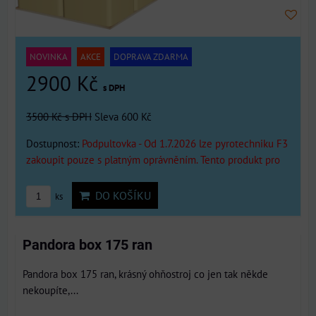
NOVINKA
AKCE
DOPRAVA ZDARMA
2900 Kč
s DPH
3500 Kč
s DPH
Sleva 600 Kč
Dostupnost:
Podpultovka - Od 1.7.2026 lze pyrotechniku F3
zakoupit pouze s platným oprávněním. Tento produkt pro
DO KOŠÍKU
ks
Pandora box 175 ran
Pandora box 175 ran, krásný ohňostroj co jen tak někde
nekoupíte,...