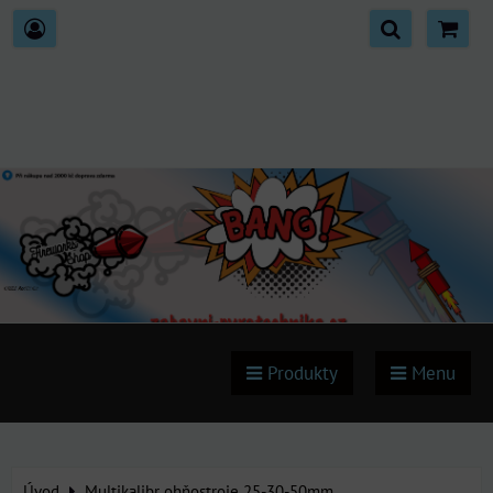
Produkty
Menu
Úvod
Multikalibr ohňostroje 25-30-50mm