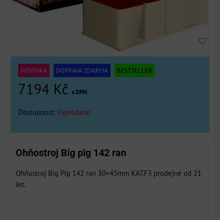
NOVINKA
DOPRAVA ZDARMA
BESTSELLER
7194 Kč
s DPH
Dostupnost:
Vyprodáno
Ohňostroj Big pig 142 ran
Ohňostroj Big Pig 142 ran 30+45mm KAT.F3 prodejné od 21
let.