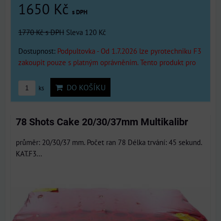
1650 Kč
s DPH
1770 Kč
s DPH
Sleva 120 Kč
Dostupnost:
Podpultovka - Od 1.7.2026 lze pyrotechniku F3
zakoupit pouze s platným oprávněním. Tento produkt pro
DO KOŠÍKU
ks
78 Shots Cake 20/30/37mm Multikalibr
průměr: 20/30/37 mm. Počet ran 78 Délka trvání: 45 sekund.
KAT.F3...