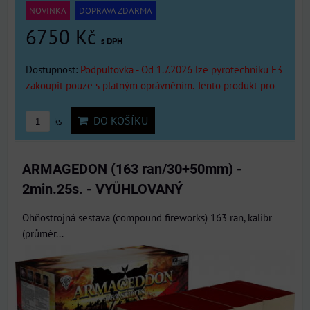
NOVINKA
DOPRAVA ZDARMA
6750 Kč
s DPH
Dostupnost:
Podpultovka - Od 1.7.2026 lze pyrotechniku F3
zakoupit pouze s platným oprávněním. Tento produkt pro
DO KOŠÍKU
ks
ARMAGEDON (163 ran/30+50mm) -
2min.25s. - VYŮHLOVANÝ
Ohňostrojná sestava (compound fireworks) 163 ran, kalibr
(průměr...