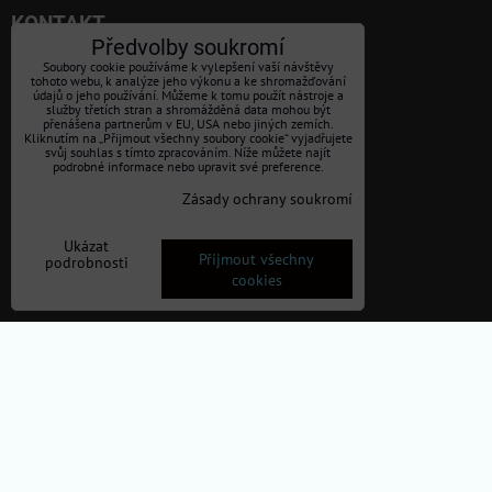
KONTAKT
Předvolby soukromí
CHILI ROSES.CZ, s.r.o.
Soubory cookie používáme k vylepšení vaší návštěvy
tohoto webu, k analýze jeho výkonu a ke shromažďování
údajů o jeho používání. Můžeme k tomu použít nástroje a
(Dříve Petr Růžička)
služby třetích stran a shromážděná data mohou být
přenášena partnerům v EU, USA nebo jiných zemích.
Kliknutím na „Přijmout všechny soubory cookie“ vyjadřujete
Sadové náměstí 29/19
svůj souhlas s tímto zpracováním. Níže můžete najít
podrobné informace nebo upravit své preference.
Olomouc, Svatý kopeček
Zásady ochrany soukromí
tel.: 737 279 205
Ukázat
Přijmout všechny
IČO:07897341
podrobnosti
cookies
DIČ:CZ07897341
Spisová značka:C 77617 vedená u Krajského soudu v Ostravě
e-mail:
pyro-ruzicka@seznam.cz