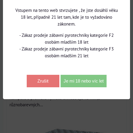
Vstupem na tento web stvrzujete , že jste dosáhli věku
18 let, případně 21 let tam, kde je to vyžadováno
zákonem.
- Zákaz prodeje zábavní pyrotechniky kategorie F2
osobám mladším 18 let
1888 Kč
- Zákaz prodeje zábavní pyrotechniky kategorie F3
s DPH
osobám mladším 21 let
Dostupnost:
Momentálně vyprodáno
Zrušit
Je mi 18 nebo víc let
Brocade crown 25 ran 45mm
Kompakt o průměru vymetu ohňostroje 45 mm,5
různobarevných...