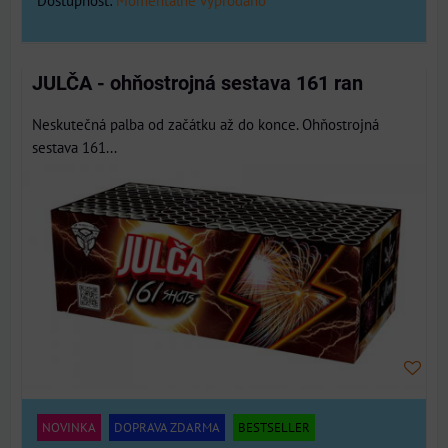
Dostupnost:
Momentálně vyprodáno
JULČA - ohňostrojná sestava 161 ran
Neskutečná palba od začátku až do konce. Ohňostrojná
sestava 161...
NOVINKA
DOPRAVA ZDARMA
BESTSELLER