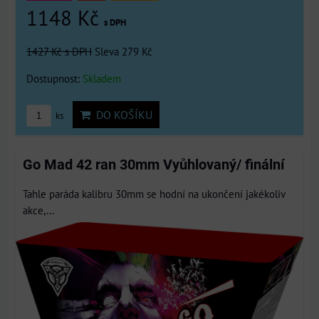
1148 Kč
s DPH
1427 Kč
s DPH
Sleva 279 Kč
Dostupnost:
Skladem
DO KOŠÍKU
ks
Go Mad 42 ran 30mm Vyůhlovaný/ finální
Tahle paráda kalibru 30mm se hodní na ukončení jakékoliv
akce,...