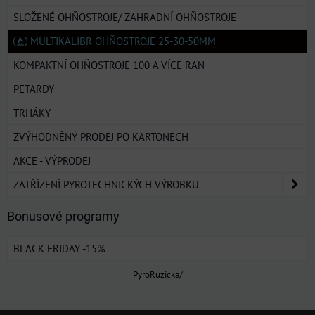
SLOŽENÉ OHŇOSTROJE/ ZAHRADNÍ OHŇOSTROJE
MULTIKALIBR OHŇOSTROJE 25-30-50MM
KOMPAKTNÍ OHŇOSTROJE 100 A VÍCE RAN
PETARDY
TRHÁKY
ZVÝHODNĚNÝ PRODEJ PO KARTONECH
AKCE - VÝPRODEJ
ZATŘÍZENÍ PYROTECHNICKÝCH VÝROBKU
Bonusové programy
BLACK FRIDAY -15%
PyroRuzicka/