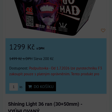
1299 Kč
s DPH
1499 Kč
s DPH
Sleva 200 Kč
Dostupnost:
Podpultovka - Od 1.7.2026 lze pyrotechniku F3
zakoupit pouze s platným oprávněním. Tento produkt pro
DO KOŠÍKU
ks
Shining Light 36 ran (30+50mm) -
VYŮHLOVANÝ