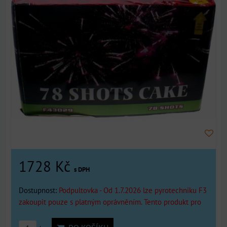
1728 Kč
s DPH
Dostupnost:
Podpultovka - Od 1.7.2026 lze pyrotechniku F3
zakoupit pouze s platným oprávněním. Tento produkt pro