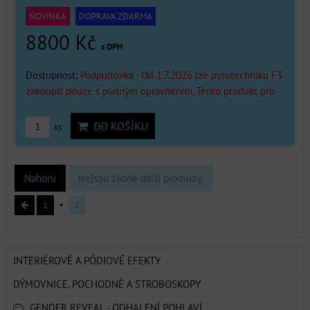
NOVINKA
DOPRAVA ZDARMA
8800 Kč
s DPH
Dostupnost:
Podpultovka - Od 1.7.2026 lze pyrotechniku F3
zakoupit pouze s platným oprávněním. Tento produkt pro
DO KOŠÍKU
ks
Nahoru
Nejsou žádné další produkty.
1
2
INTERIÉROVÉ A PÓDIOVÉ EFEKTY
DÝMOVNICE, POCHODNĚ A STROBOSKOPY
GENDER REVEAL - ODHALENÍ POHLAVÍ