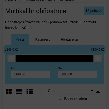
Multikalibr ohňostroje
16
položek
Ohňostroje
různých kalibrů v jednom setu zaručují opravdu
intenzivní zážitek !
Cena
Parametry
Hledat text
1148,0 Kč
8800,0 Kč
Od:
Do:
Pouze skladem
Mřížka
Seznam
Tabulka