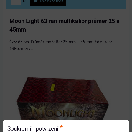
DO KOŠÍKU
ks
Moon Light 63 ran multikalibr průměr 25 a
45mm
Čas: 65 sec.Průměr moždíře: 25 mm + 45 mmPočet ran:
63Rozměry:...
*
Soukromí - potvrzení