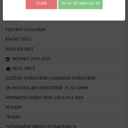
KOMPAKTNÍ OHŇOSTROJE 50-99 RAN
Zrušit
Je mi 18 nebo víc let
PRSKAVKY
KONFETY
FONTÁNY A VULKÁNY
ŘÍMSKÉ SVÍCE
NOVÁ KOLEKCE
NOVINKY 2024-2025
DEVIL PRICE
SLOŽENÉ OHŇOSTROJE/ ZAHRADNÍ OHŇOSTROJE
MULTIKALIBR OHŇOSTROJE 25-30-50MM
KOMPAKTNÍ OHŇOSTROJE 100 A VÍCE RAN
PETARDY
TRHÁKY
ZVÝHODNĚNÝ PRODEJ PO KARTONECH