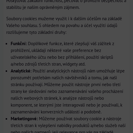
Poskytovat základní funkčnost, pečovat o provozní bezpečnost a
stabilitu je naším oprávněným zájmem.
Soubory cookies mužeme využít i k dalším účelům na základě
Vašeho souhlasu. S ohledem na povahu a účel využití údajů
rozlišujeme tyto základní druhy:
Funkční:
Doplňkové funkce, které zlepšují váš zážitek z
prohlížení, ukládají některé vaše preference bez
uživatelského účtu nebo bez přihlášení, použítí skriptů
a/nebo zdrojů třetích stran, widgety atd.
Analytické:
Použití analytických nástrojů nám umožňuje lépe
porozumět potřebám našich návštěvníků a tomu, jak naši
stránku používají. Můžeme použít nástroje první nebo třetí
strany ke sledování nebo zaznamenávání vašeho procházení
našich webových stránek, k analýze nástrojů nebo
komponent, se kterými jste interagovali nebo je používali, k
zaznamenávání konverzních událostí a podobně.
Marketingové:
Můžeme používat soubory cookie a nástroje
třetích stran k vylepšení nabídky produktů a/nebo služeb naší
nebo našich partnerů, její relevance pro vás na základě