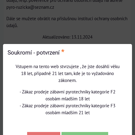
údajů, resp. pověřence pro ochranu osobních údajů na adrese
pyro-ruzicka@seznam.cz
Dále se mužete obrátit na příslušnou instituci ochrany osobních
údajů.
Aktualizováno: 13.11.2024
*
Soukromí - potvrzení
INTERIÉROVÉ A PÓDIOVÉ EFEKTY
DÝMOVNICE, POCHODNĚ A STROBOSKOPY
Vstupem na tento web stvrzujete , že jste dosáhli věku
18 let, případně 21 let tam, kde je to vyžadováno
GENDER REVEAL - ODHALENÍ POHLAVÍ
zákonem.
ODPALOVACÍ ZAŘÍZENÍ A DOPLŇKY
- Zákaz prodeje zábavní pyrotechniky kategorie F2
DĚTSKÁ A DROBNÁ PYROTECHNIKA
osobám mladším 18 let
AKČNÍ SETY OHŇOSTROJŮ
- Zákaz prodeje zábavní pyrotechniky kategorie F3
osobám mladším 21 let
PÍSKAJÍCÍ EFEKTY
KOMPAKTNÍ OHŇOSTROJE 9-49 RAN