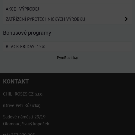
AKCE - VÝPRODEJ
ZATŘÍZENÍ PYROTECHNICKÝCH VÝROBKU
Bonusové programy
BLACK FRIDAY -15%
PyroRuzicka/
KONTAKT
CHILI ROSES.CZ, s.r.o.
(Dříve Petr Růžička)
Sadové náměstí 29/19
Olomouc, Svatý kopeček