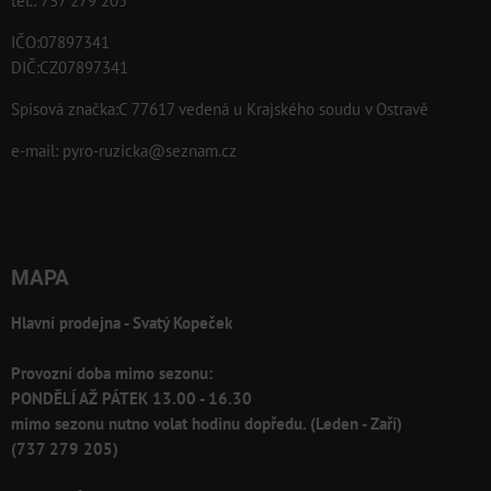
tel.: 737 279 205
IČO:07897341
DIČ:CZ07897341
Spisová značka:C 77617 vedená u Krajského soudu v Ostravě
e-mail:
pyro-ruzicka@seznam.cz
MAPA
Hlavní prodejna - Svatý Kopeček
Provozní doba mimo sezonu:
PONDĚLÍ AŽ PÁTEK 13.00 - 16.30
mimo sezonu nutno volat hodinu dopředu. (Leden - Zaří)
(737 279 205)