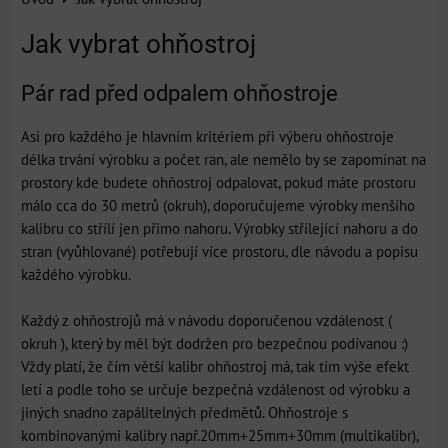
Jak vybrat ohňostroj
Pár rad před odpalem ohňostroje
Asi pro každého je hlavním kritériem při výberu ohňostroje
délka trvání výrobku a počet ran, ale nemělo by se zapomínat na
prostory kde budete ohňostroj odpalovat, pokud máte prostoru
málo cca do 30 metrů (okruh), doporučujeme výrobky menšího
kalibru co střílí jen přimo nahoru. Výrobky střílející nahoru a do
stran (vyůhlované) potřebují více prostoru, dle návodu a popisu
každého výrobku.
Každý z ohňostrojů má v návodu doporučenou vzdálenost (
okruh ), který by měl být dodržen pro bezpečnou podívanou :)
Vždy platí, že čím větší kalibr ohňostroj má, tak tím výše efekt
letí a podle toho se určuje bezpečná vzdálenost od výrobku a
jiných snadno zapálitelných předmětů. Ohňostroje s
kombinovanými kalibry např.20mm+25mm+30mm (multikalibr),