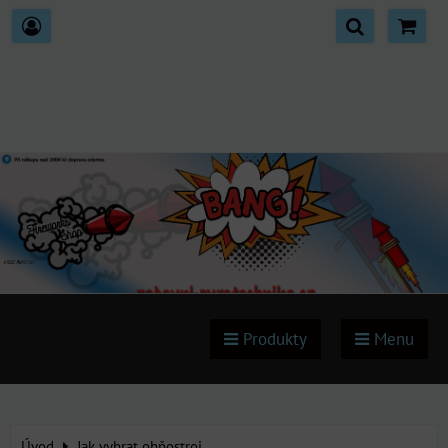
Produkty
Menu
Úvod
Jak vybrat ohňostroj