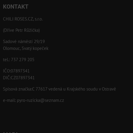
KONTAKT
CHILI ROSES.CZ, s.r.o.
(Dříve Petr Růžička)
Sadové náměstí 29/19
Olomouc, Svatý kopeček
tel.: 737 279 205
IČO:07897341
DIČ:CZ07897341
Spisová značka:C 77617 vedená u Krajského soudu v Ostravě
e-mail:
pyro-ruzicka@seznam.cz