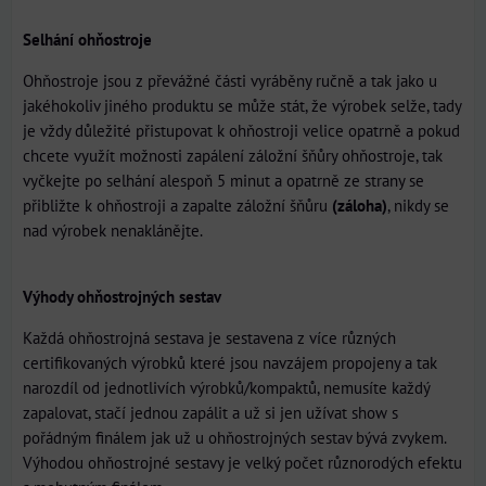
Selhání ohňostroje
Ohňostroje jsou z převážné části vyráběny ručně a tak jako u
jakéhokoliv jiného produktu se může stát, že výrobek selže, tady
je vždy důležité přistupovat k ohňostroji velice opatrně a pokud
chcete využít možnosti zapálení záložní šňůry ohňostroje, tak
vyčkejte po selhání alespoň 5 minut a opatrně ze strany se
přibližte k ohňostroji a zapalte záložní šňůru
(záloha)
, nikdy se
nad výrobek nenaklánějte.
Výhody ohňostrojných sestav
Každá ohňostrojná sestava je sestavena z více různých
certifikovaných výrobků které jsou navzájem propojeny a tak
narozdíl od jednotlivích výrobků/kompaktů, nemusíte každý
zapalovat, stačí jednou zapálit a už si jen užívat show s
pořádným finálem jak už u ohňostrojných sestav bývá zvykem.
Výhodou ohňostrojné sestavy je velký počet různorodých efektu