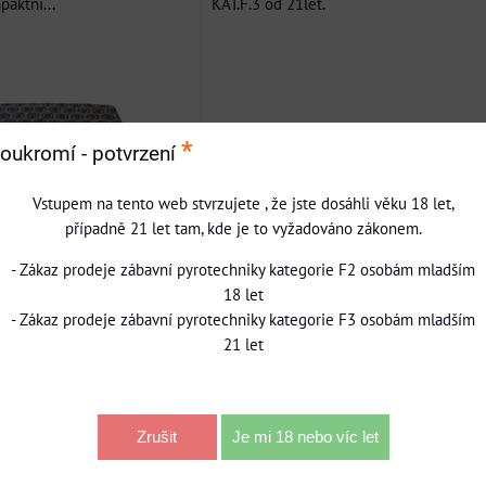
aktní...
KAT.F.3 od 21let.
*
oukromí - potvrzení
Vstupem na tento web stvrzujete , že jste dosáhli věku 18 let,
případně 21 let tam, kde je to vyžadováno zákonem.
- Zákaz prodeje zábavní pyrotechniky kategorie F2 osobám mladším
18 let
- Zákaz prodeje zábavní pyrotechniky kategorie F3 osobám mladším
21 let
TSELLER
NOVINKA
DOPRAVA ZDARMA
Zrušit
Je mi 18 nebo víc let
BESTSELLER