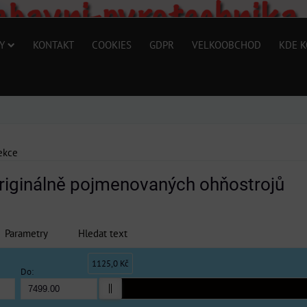
Y
KONTAKT
COOKIES
GDPR
VELKOOBCHOD
KDE K
ekce
riginálně pojmenovaných ohňostrojů
Parametry
Hledat text
1125,0 Kč
Do: