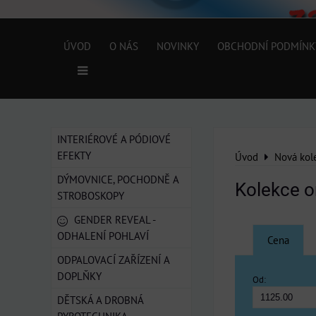
ÚVOD
O NÁS
NOVINKY
OBCHODNÍ PODMÍNK
INTERIÉROVÉ A PÓDIOVÉ
EFEKTY
Úvod
Nová kol
DÝMOVNICE, POCHODNĚ A
Kolekce o
STROBOSKOPY
GENDER REVEAL -
ODHALENÍ POHLAVÍ
Cena
ODPALOVACÍ ZAŘÍZENÍ A
DOPLŇKY
Od:
DĚTSKÁ A DROBNÁ