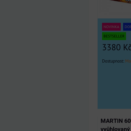
NOVINKA
DO
BESTSELLER
3380 K
Dostupnost:
Mo
MARTIN 600
vyůhlovaný