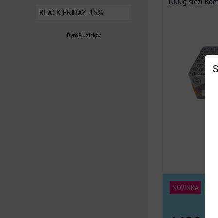
1000g složí Komp
BLACK FRIDAY -15%
PyroRuzicka/
S
NOVINKA
BES