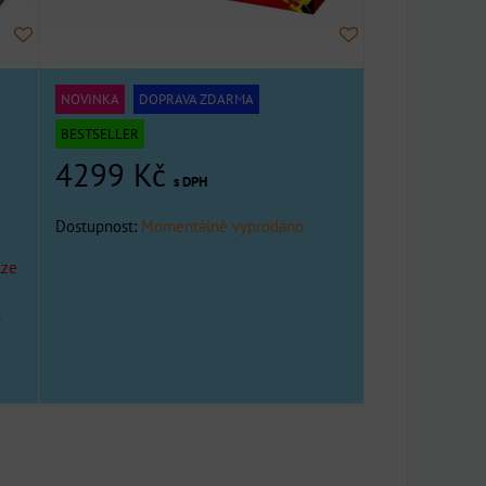
NOVINKA
DOPRAVA ZDARMA
BESTSELLER
4299 Kč
s DPH
Dostupnost:
Momentálně vyprodáno
lze
o