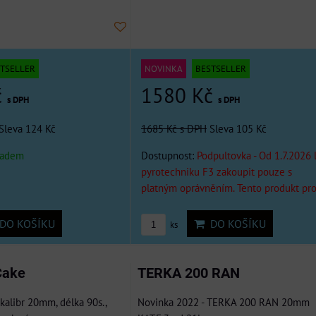
TSELLER
NOVINKA
BESTSELLER
č
1580 Kč
s DPH
s DPH
Sleva 124 Kč
1685 Kč
s DPH
Sleva 105 Kč
ladem
Dostupnost:
Podpultovka - Od 1.7.2026 
pyrotechniku F3 zakoupit pouze s
platným oprávněním. Tento produkt pr
DO KOŠÍKU
DO KOŠÍKU
ks
Cake
TERKA 200 RAN
 kalibr 20mm, délka 90s.,
Novinka 2022 - TERKA 200 RAN 20mm