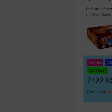
Ohňostrojná ses
zapálení . Kalib
NOVINKA
DO
BESTSELLER
7499 K
Dostupnost:
Mo