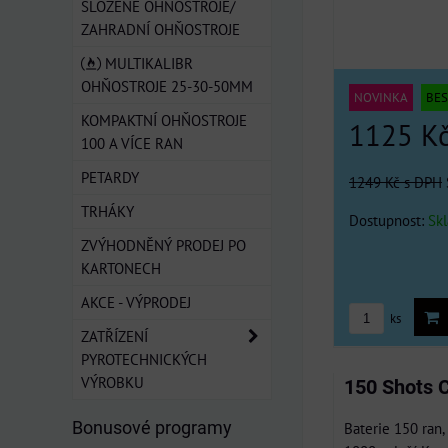
SLOŽENÉ OHŇOSTROJE/
ZAHRADNÍ OHŇOSTROJE
MULTIKALIBR
OHŇOSTROJE 25-30-50MM
NOVINKA
BES
KOMPAKTNÍ OHŇOSTROJE
1125 K
100 A VÍCE RAN
PETARDY
1249 Kč
s DPH
TRHÁKY
Dostupnost:
Sk
ZVÝHODNĚNÝ PRODEJ PO
KARTONECH
AKCE - VÝPRODEJ
ks
ZATŘÍZENÍ
PYROTECHNICKÝCH
VÝROBKU
150 Shots 
Bonusové programy
Baterie 150 ran,