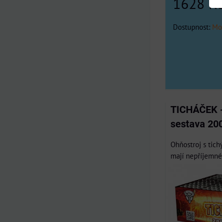
1628 K
Dostupnost:
Mo
TICHÁČEK -
sestava 20
Ohňostroj s tich
mají nepříjemné 