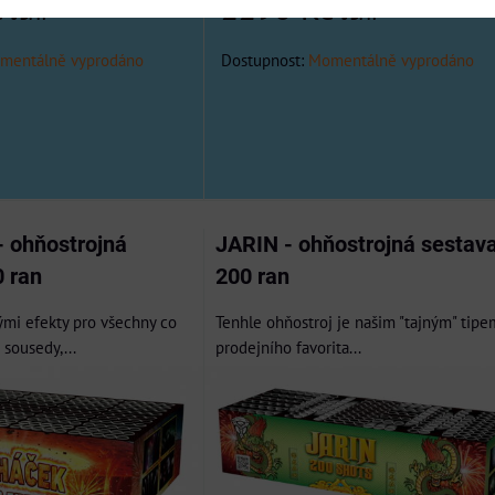
č
2290 Kč
s DPH
s DPH
mentálně vyprodáno
Dostupnost:
Momentálně vyprodáno
 ohňostrojná
JARIN - ohňostrojná sestav
0 ran
200 ran
ými efekty pro všechny co
Tenhle ohňostroj je našim "tajným" tipe
sousedy,...
prodejního favorita...