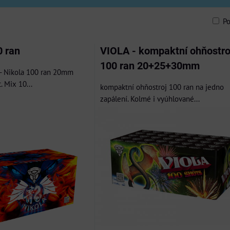
P
am
bulka
 ran
VIOLA - kompaktní ohňostro
100 ran 20+25+30mm
- Nikola 100 ran 20mm
. Mix 10...
kompaktní ohňostroj 100 ran na jedno
zapálení. Kolmé i vyúhlované...