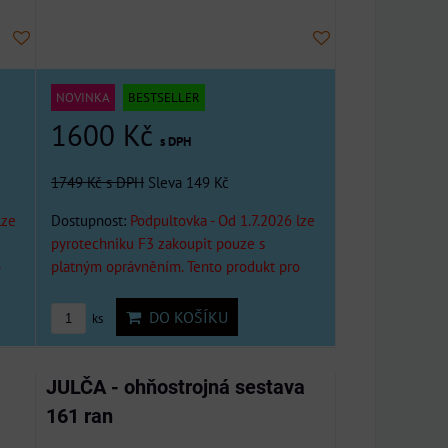
NOVINKA
BESTSELLER
1600 Kč
s DPH
1749 Kč
s DPH
Sleva 149 Kč
lze
Dostupnost:
Podpultovka - Od 1.7.2026 lze
pyrotechniku F3 zakoupit pouze s
o
platným oprávněním. Tento produkt pro
DO KOŠÍKU
ks
JULČA - ohňostrojná sestava
161 ran