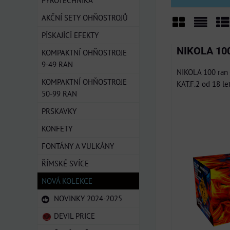
PYROTECHNIKA
AKČNÍ SETY OHŇOSTROJŮ
PÍSKAJÍCÍ EFEKTY
Mřížka
Sezn
Ta
NIKOLA 100
KOMPAKTNÍ OHŇOSTROJE
9-49 RAN
NIKOLA 100 ran 
KOMPAKTNÍ OHŇOSTROJE
KAT.F.2 od 18 let
50-99 RAN
PRSKAVKY
KONFETY
FONTÁNY A VULKÁNY
ŘÍMSKÉ SVÍCE
NOVÁ KOLEKCE
NOVINKY 2024-2025
DEVIL PRICE