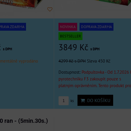
PRAVA ZDARMA
NOVINKA
DOPRAVA ZDARMA
BESTSELLER
č
3849 Kč
s DPH
s DPH
mentálně vyprodáno
4299 Kč
s DPH
Sleva 450 Kč
Dostupnost:
Podpultovka - Od 1.7.2026 
pyrotechniku F3 zakoupit pouze s
platným oprávněním. Tento produkt pr
DO KOŠÍKU
ks
 ran - (5min.30s.)