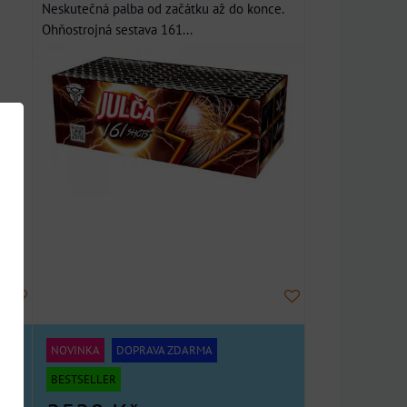
Neskutečná palba od začátku až do konce.
Ohňostrojná sestava 161...
NOVINKA
DOPRAVA ZDARMA
BESTSELLER