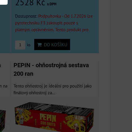
2528 Kč
s DPH
Dostupnost:
Podpultovka - Od 1.7.2026 lze
pyrotechniku F3 zakoupit pouze s
platným oprávněním. Tento produkt pro
DO KOŠÍKU
ks
a
PEPIN - ohňostrojná sestava
200 ran
m na
Tento ohňostroj je ideální pro použití jako
finálový ohňostroj za...