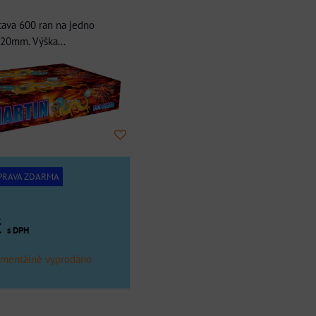
tava 600 ran na jedno
r 20mm. Výška...
PRAVA ZDARMA
č
s DPH
mentálně vyprodáno