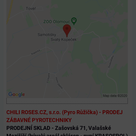
Externí obsah je blokován Volbami soukromí
Přejete si načíst externí obsah?
Povolit jednou
Povolit a zapamatovat - souhlas s druhem cookie:
Funkční
Otevřít obsah v novém okně
CHILI ROSES.CZ, s.r.o. (Pyro Růžička) - PRODEJ
ZÁBAVNÉ PYROTECHNIKY
PRODEJNÍ SKLAD - Zašovská 71, Valašské
Meziříčí (bývalý areál skláren - nyní KRASOSPOL)