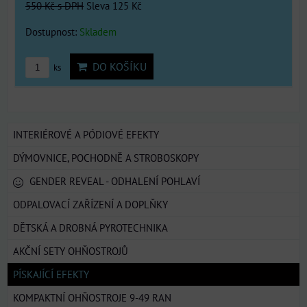
550 Kč
s DPH
Sleva 125 Kč
Dostupnost:
Skladem
DO KOŠÍKU
ks
INTERIÉROVÉ A PÓDIOVÉ EFEKTY
DÝMOVNICE, POCHODNĚ A STROBOSKOPY
GENDER REVEAL - ODHALENÍ POHLAVÍ
ODPALOVACÍ ZAŘÍZENÍ A DOPLŇKY
DĚTSKÁ A DROBNÁ PYROTECHNIKA
AKČNÍ SETY OHŇOSTROJŮ
PÍSKAJÍCÍ EFEKTY
KOMPAKTNÍ OHŇOSTROJE 9-49 RAN