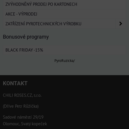
ZVÝHODNĚNÝ PRODEJ PO KARTONECH
AKCE - VÝPRODEJ
ZATŘÍZENÍ PYROTECHNICKÝCH VÝROBKU
Bonusové programy
BLACK FRIDAY -15%
PyroRuzicka/
KONTAKT
CHILI ROSES.CZ, s.r.o.
(Dříve Petr Růžička)
Sadové náměstí 29/19
Olomouc, Svatý kopeček