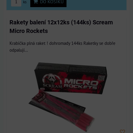
DO KOŠÍKU
ks
Rakety balení 12x12ks (144ks) Scream
Micro Rockets
Krabička plná raket ! dohromady 144ks Raketky se dobře
odpalují...