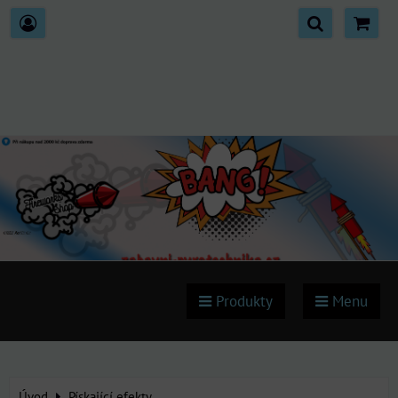
Produkty
Menu
Úvod
Pískající efekty