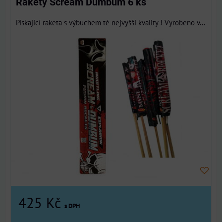
Rakety Scream Dumbum 6 ks
Pískající raketa s výbuchem té nejvyšší kvality ! Vyrobeno v...
425 Kč
s DPH