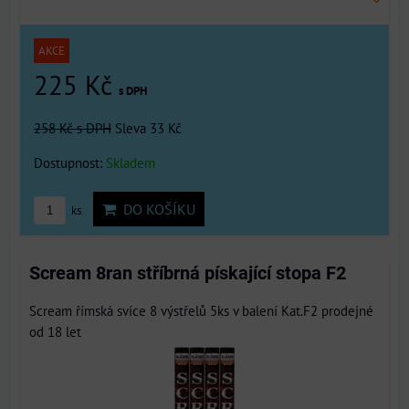
AKCE
225 Kč
s DPH
258 Kč
s DPH
Sleva 33 Kč
Dostupnost:
Skladem
DO KOŠÍKU
ks
Scream 8ran stříbrná pískající stopa F2
Scream římská svíce 8 výstřelů 5ks v balení Kat.F2 prodejné
od 18 let