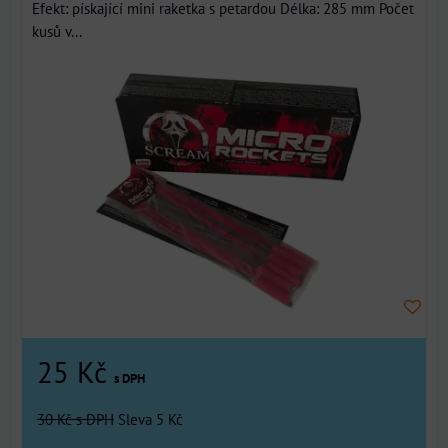
Efekt: pískající mini raketka s petardou Délka: 285 mm Počet
kusů v...
25 Kč
s DPH
30 Kč
s DPH
Sleva 5 Kč