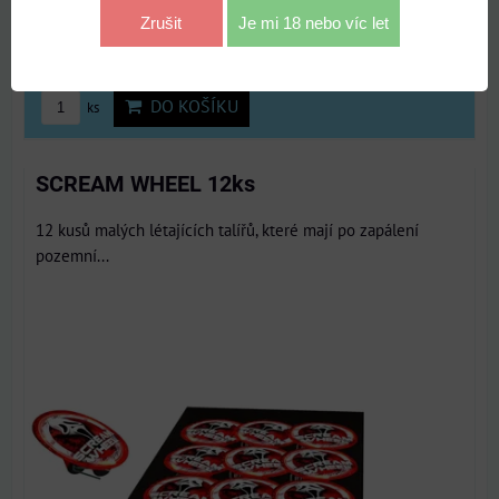
s DPH
Zrušit
Je mi 18 nebo víc let
Dostupnost:
Skladem
DO KOŠÍKU
ks
SCREAM WHEEL 12ks
12 kusů malých létajících talířů, které mají po zapálení
pozemní...