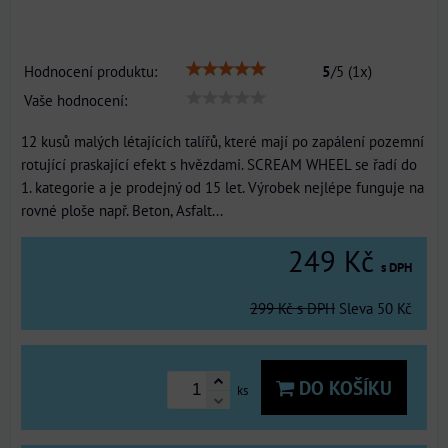
Hodnocení produktu:
5
/
5
(
1
x)
Vaše hodnocení:
12 kusů malých létajících talířů, které mají po zapálení pozemní
rotující praskající efekt s hvězdami. SCREAM WHEEL se řadí do
1. kategorie a je prodejný od 15 let. Výrobek nejlépe funguje na
rovné ploše např. Beton, Asfalt...
249 Kč
s DPH
299 Kč
s DPH
Sleva
50 Kč
DO KOŠÍKU
ks