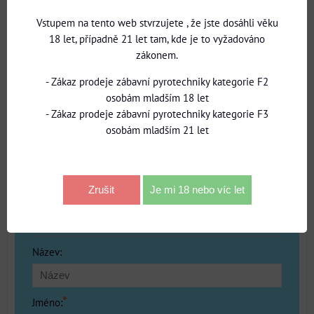
5
Vstupem na tento web stvrzujete , že jste dosáhli věku
/5
18 let, případně 21 let tam, kde je to vyžadováno
zákonem.
1 hodnocení
- Zákaz prodeje zábavní pyrotechniky kategorie F2
osobám mladším 18 let
Přidat recenzi
- Zákaz prodeje zábavní pyrotechniky kategorie F3
osobám mladším 21 let
1 x
0 x
0 x
0 x
Zrušit
Je mi 18 nebo víc let
0 x
Přidat recenzi
Název:
*
Jméno: