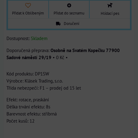
Přidat k Oblíbeným
Přidat do seznamu
Hlídací pes
Doručení
Dostupnost:
Skladem
Osobně na Svatém Kopečku 77900
Sadové náměstí 29/19
•
0 Kč
•
Kód produktu: DP1SW
Výrobce: Klásek Trading, s.r.o.
Třída nebezpečí: F1 – prodej od 15 let
Efekt: rotace, praskání
Délka trvání efektu: 8s
Barevnost efektu: stříbrná
Počet kusů: 12