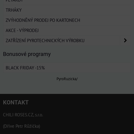
TRHÁKY
ZVÝHODNĚNÝ PRODEJ PO KARTONECH
AKCE - VÝPRODEJ
ZATŘÍZENÍ PYROTECHNICKÝCH VÝROBKU
Bonusové programy
BLACK FRIDAY -15%
PyroRuzicka/
KONTAKT
CHILI ROSES.CZ, s.r.o.
(Dříve Petr Růžička)