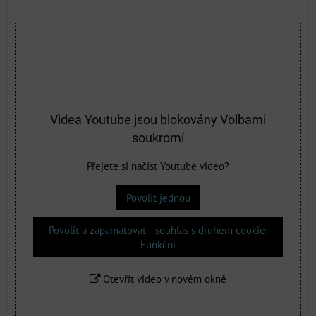
Videa Youtube jsou blokovány Volbami
soukromí
Přejete si načíst Youtube video?
Povolit jednou
Povolit a zapamatovat - souhlas s druhem cookie:
Funkční
Otevřít video v novém okně