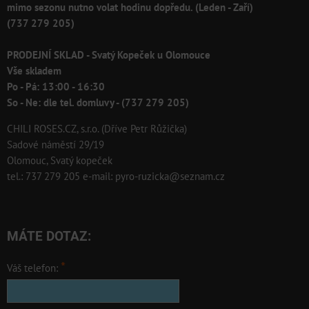
mimo sezonu nutno volat hodinu dopředu. (Leden - Zaří)
(737 279 205)
PRODEJNÍ SKLAD - Svatý Kopeček u Olomouce
Vše skladem
Po - Pá: 13:00 - 16:30
So - Ne: dle tel. domluvy - (737 279 205)
CHILI ROSES.CZ, s.r.o. (Dříve Petr Růžička)
Sadové náměstí 29/19
Olomouc, Svatý kopeček
tel.: 737 279 205 e-mail: pyro-ruzicka@seznam.cz
MÁTE DOTAZ:
*
Váš telefon: