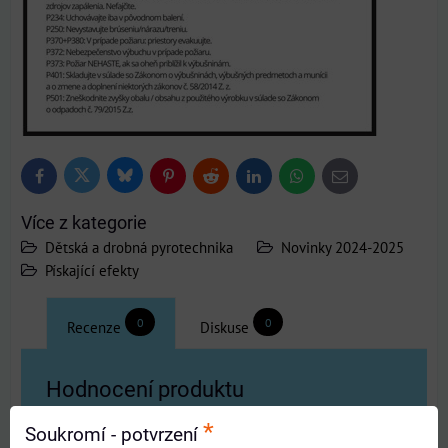
Bluesky
Twitter
Facebook
Pinterest
Reddit
LinkedIn
WhatsApp
E-
mail
Více z kategorie
Dětská a drobná pyrotechnika
Novinky 2024-2025
Pískající efekty
0
0
Recenze
Diskuse
Hodnocení produktu
*
Soukromí - potvrzení