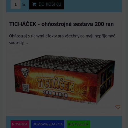
DO KOŠÍKU
ks
TICHÁČEK - ohňostrojná sestava 200 ran
Ohňostroj s tichými efekty pro všechny co mají nepříjemné
sousedy,...
NOVINKA
DOPRAVA ZDARMA
BESTSELLER