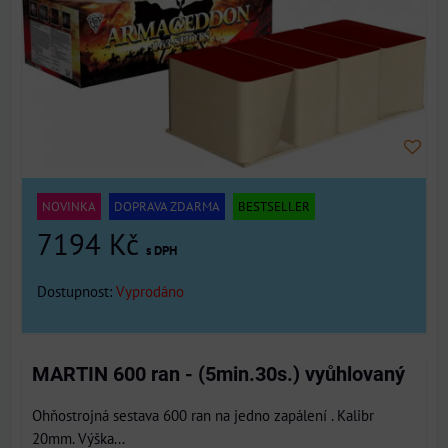
NOVINKA
DOPRAVA ZDARMA
BESTSELLER
7194 Kč
s DPH
Dostupnost:
Vyprodáno
MARTIN 600 ran - (5min.30s.) vyůhlovaný
Ohňostrojná sestava 600 ran na jedno zapálení . Kalibr
20mm. Výška...