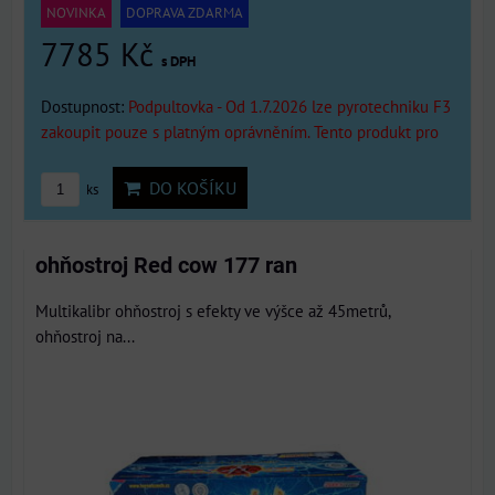
NOVINKA
DOPRAVA ZDARMA
7785 Kč
s DPH
Dostupnost:
Podpultovka - Od 1.7.2026 lze pyrotechniku F3
zakoupit pouze s platným oprávněním. Tento produkt pro
DO KOŠÍKU
ks
ohňostroj Red cow 177 ran
Multikalibr ohňostroj s efekty ve výšce až 45metrů,
ohňostroj na...