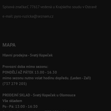
Spisová značka:C 77617 vedená u Krajského soudu v Ostravě
e-mail:
pyro-ruzicka@seznam.cz
MAPA
Hlavní prodejna - Svatý Kopeček
Provozní doba mimo sezonu:
PONDĚLÍ AŽ PÁTEK 13.00 - 16.30
mimo sezonu nutno volat hodinu dopředu. (Leden - Zaří)
(737 279 205)
PRODEJNÍ SKLAD - Svatý Kopeček u Olomouce
Vše skladem
Po - Pá: 13:00 - 16:30