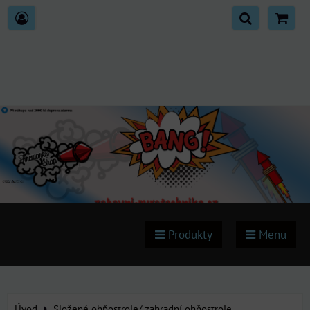
Produkty
Menu
Úvod
Složené ohňostroje/ zahradní ohňostroje