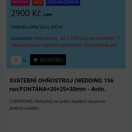
NOVINKA
AKCE
DOPRAVA ZDARMA
2900 Kč
s DPH
3500 Kč
s DPH
Sleva 600 Kč
Dostupnost:
Podpultovka - Od 1.7.2026 lze pyrotechniku F3
zakoupit pouze s platným oprávněním. Tento produkt pro
DO KOŠÍKU
ks
SVATEBNÍ OHŇOSTROJ (WEDDING 156
ran/FONTÁNA+20+25+30mm - 4min.
COMPOUND, Ohňostroj na jedno zapálení na pevné
podložce,kalibr:...