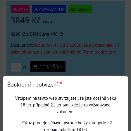
NOVINKA
DOPRAVA ZDARMA
BESTSELLER
3849 Kč
s DPH
4299 Kč
s DPH
Sleva 450 Kč
Dostupnost:
Podpultovka - Od 1.7.2026 lze pyrotechniku F3
zakoupit pouze s platným oprávněním. Tento produkt pro
DO KOŠÍKU
ks
*
Soukromí - potvrzení
NIGHT SHOW (274 ran/20mm) - 3min. -
VYŮHLOVANÝ
Vstupem na tento web stvrzujete , že jste dosáhli věku
18 let, případně 21 let tam, kde je to vyžadováno
Ohňostrojná sestava (compound fireworks) 274 ran, kalibr
zákonem.
(průměr...
- Zákaz prodeje zábavní pyrotechniky kategorie F2
osobám mladším 18 let