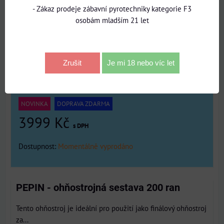
- Zákaz prodeje zábavní pyrotechniky kategorie F3
osobám mladším 21 let
Zrušit
Je mi 18 nebo víc let
NOVINKA
DOPRAVA ZDARMA
3999 Kč
s DPH
Dostupnost:
Momentálně vyprodáno
PEPIN - ohňostrojná sestava 200 ran
Tento ohňostroj je ideální pro použití jako finálový ohňostroj
za...