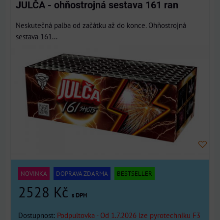
JULČA - ohňostrojná sestava 161 ran
Neskutečná palba od začátku až do konce. Ohňostrojná
sestava 161...
NOVINKA
DOPRAVA ZDARMA
BESTSELLER
2528 Kč
s DPH
Dostupnost:
Podpultovka - Od 1.7.2026 lze pyrotechniku F3