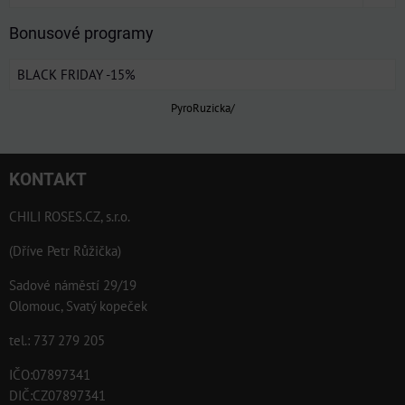
Bonusové programy
BLACK FRIDAY -15%
PyroRuzicka/
KONTAKT
CHILI ROSES.CZ, s.r.o.
(Dříve Petr Růžička)
Sadové náměstí 29/19
Olomouc, Svatý kopeček
tel.: 737 279 205
IČO:07897341
DIČ:CZ07897341