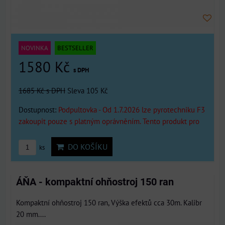
NOVINKA
BESTSELLER
1580 Kč
s DPH
1685 Kč
s DPH
Sleva 105 Kč
Dostupnost:
Podpultovka - Od 1.7.2026 lze pyrotechniku F3
zakoupit pouze s platným oprávněním. Tento produkt pro
DO KOŠÍKU
ks
ÁŇA - kompaktní ohňostroj 150 ran
Kompaktní ohňostroj 150 ran, Výška efektů cca 30m. Kalibr
20 mm....