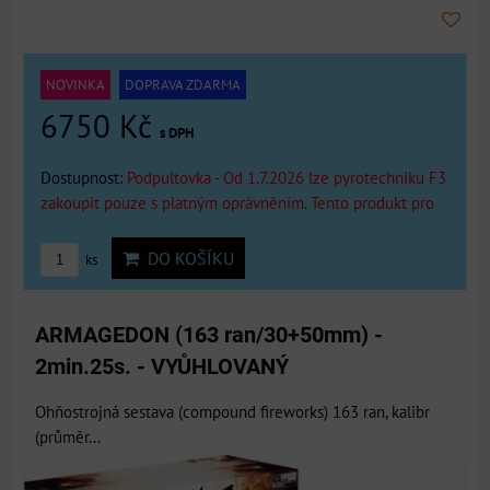
NOVINKA
DOPRAVA ZDARMA
6750 Kč
s DPH
Dostupnost:
Podpultovka - Od 1.7.2026 lze pyrotechniku F3
zakoupit pouze s platným oprávněním. Tento produkt pro
DO KOŠÍKU
ks
ARMAGEDON (163 ran/30+50mm) -
2min.25s. - VYŮHLOVANÝ
Ohňostrojná sestava (compound fireworks) 163 ran, kalibr
(průměr...