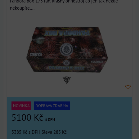
Pandora box 175 ran, krásný ohňostroj co jen tak někde
nekoupíte,...
NOVINKA
DOPRAVA ZDARMA
5100 Kč
s DPH
5385 Kč
s DPH
Sleva 285 Kč