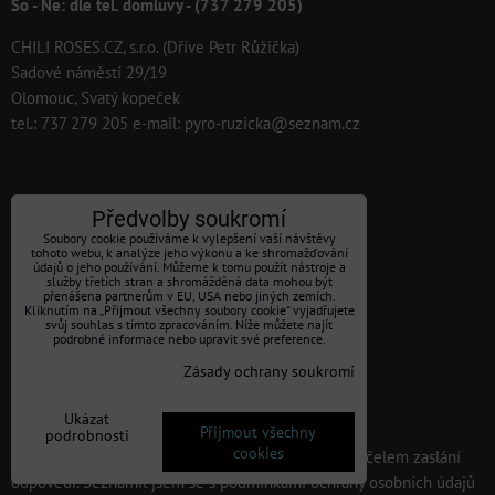
So - Ne: dle tel. domluvy - (737 279 205)
CHILI ROSES.CZ, s.r.o. (Dříve Petr Růžička)
Sadové náměstí 29/19
Olomouc, Svatý kopeček
tel.: 737 279 205 e-mail: pyro-ruzicka@seznam.cz
Předvolby soukromí
MÁTE DOTAZ:
Soubory cookie používáme k vylepšení vaší návštěvy
tohoto webu, k analýze jeho výkonu a ke shromažďování
*
údajů o jeho používání. Můžeme k tomu použít nástroje a
Váš telefon:
služby třetích stran a shromážděná data mohou být
přenášena partnerům v EU, USA nebo jiných zemích.
Kliknutím na „Přijmout všechny soubory cookie“ vyjadřujete
svůj souhlas s tímto zpracováním. Níže můžete najít
podrobné informace nebo upravit své preference.
*
Váš dotaz: :
Zásady ochrany soukromí
Ukázat
Přijmout všechny
podrobnosti
cookies
Souhlasím se zpracováním osobních údajů za účelem zaslání
odpovědi. Seznámil jsem se s podmínkami ochrany osobních údajů