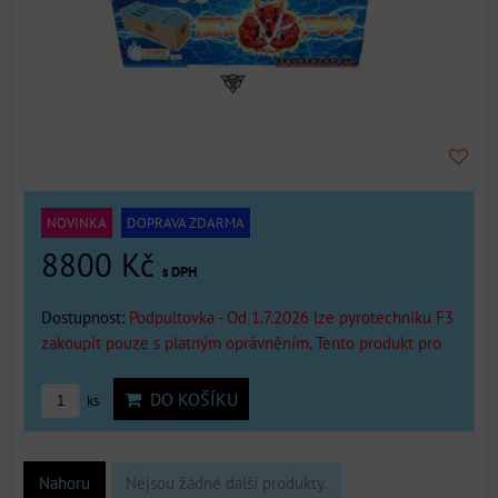
NOVINKA
DOPRAVA ZDARMA
8800 Kč
s DPH
Dostupnost:
Podpultovka - Od 1.7.2026 lze pyrotechniku F3
zakoupit pouze s platným oprávněním. Tento produkt pro
DO KOŠÍKU
ks
Nahoru
Nejsou žádné další produkty.