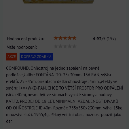
Hodnocení produktu:
4.93
/
5
(
15
x)
Vaše hodnocení:
AKCE
DOPRAVA ZDARMA
COMPOUND, Ohňostroj na jedno zapálení na pevné
podložce,kalibr: FONTÁNA+20+25+30mm, 156 RAN, výška
efektů: 25 - 45m, orientační délka ohňostroje: 4min.,efekty ve
směru: I+V+W+Z+FAN, CHCE TO VĚTŠÍ PROSTOR PRO ODPÁLENÍ
(šířka 40m), nesmí být ve stranách vysoké stromy a budovy
KAT.F2, PRODEJ OD 18 LET, MINIMÁLNÍ VZDÁLENOST DIVÁKŮ
OD OHŇOSTROJE JE 40m. Rozměr: 755x350x230mm, váha: 15kg,
množství složí: 1955,4g. Pěkný vnitřní obal, možnost použít jako
dar.