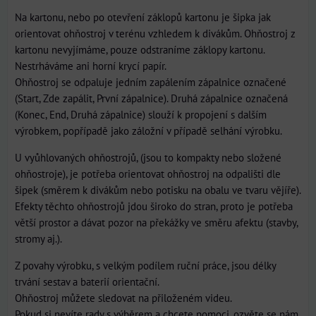
Na kartonu, nebo po otevření záklopů kartonu je šipka jak
orientovat ohňostroj v terénu vzhledem k divákům. Ohňostroj z
kartonu nevyjímáme, pouze odstraníme záklopy kartonu.
Nestrháváme ani horní krycí papír.
Ohňostroj se odpaluje jedním zapálením zápalnice označené
(Start, Zde zapálit, První zápalnice). Druhá zápalnice označená
(Konec, End, Druhá zápalnice) slouží k propojení s dalším
výrobkem, popřípadě jako záložní v případě selhání výrobku.
U vyůhlovaných ohňostrojů, (jsou to kompakty nebo složené
ohňostroje), je potřeba orientovat ohňostroj na odpališti dle
šipek (směrem k divákům nebo potisku na obalu ve tvaru vějíře).
Efekty těchto ohňostrojů jdou široko do stran, proto je potřeba
větší prostor a dávat pozor na překážky ve směru afektu (stavby,
stromy aj.).
Z povahy výrobku, s velkým podílem ruční práce, jsou délky
trvání sestav a baterií orientační.
Ohňostroj můžete sledovat na přiloženém videu.
Pokud si nevíte rady s výběrem a chcete pomoci, ozvěte se nám.