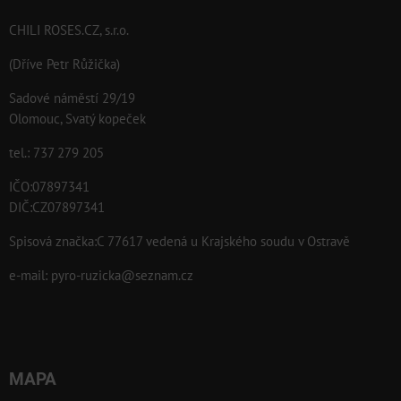
CHILI ROSES.CZ, s.r.o.
(Dříve Petr Růžička)
Sadové náměstí 29/19
Olomouc, Svatý kopeček
tel.: 737 279 205
IČO:07897341
DIČ:CZ07897341
Spisová značka:C 77617 vedená u Krajského soudu v Ostravě
e-mail:
pyro-ruzicka@seznam.cz
MAPA