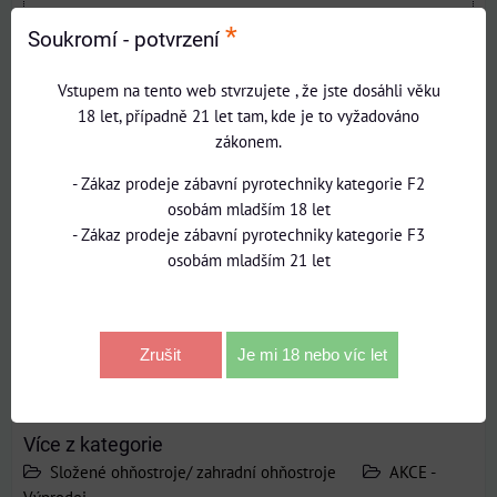
*
Otevřít video v novém okně
Soukromí - potvrzení
Vstupem na tento web stvrzujete , že jste dosáhli věku
18 let, případně 21 let tam, kde je to vyžadováno
zákonem.
- Zákaz prodeje zábavní pyrotechniky kategorie F2
osobám mladším 18 let
- Zákaz prodeje zábavní pyrotechniky kategorie F3
osobám mladším 21 let
Zrušit
Je mi 18 nebo víc let
Bluesky
Twitter
Facebook
Pinterest
Reddit
LinkedIn
WhatsApp
E-
mail
Více z kategorie
Složené ohňostroje/ zahradní ohňostroje
AKCE -
Výprodej