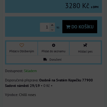
3280 Kč
s DPH
DO KOŠÍKU
ks
Přidat k Oblíbeným
Přidat do seznamu
Hlídací pes
Doručení
Dostupnost:
Skladem
Osobně na Svatém Kopečku 77900
Sadové náměstí 29/19
•
0 Kč
•
Výrobce:
Chilli roses