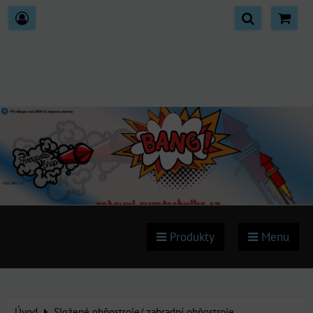
Produkty
Menu
Úvod
Složené ohňostroje/ zahradní ohňostroje