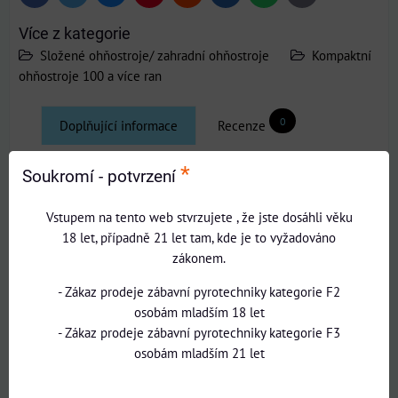
mail
Více z kategorie
Složené ohňostroje/ zahradní ohňostroje
Kompaktní
ohňostroje 100 a více ran
0
Doplňující informace
Recenze
0
*
Diskuse
Soukromí - potvrzení
Vstupem na tento web stvrzujete , že jste dosáhli věku
Počet ran:
18 let, případně 21 let tam, kde je to vyžadováno
121 - 250 ran
zákonem.
Množství složí:
- Zákaz prodeje zábavní pyrotechniky kategorie F2
1.4G - SESTAVY DO 2000g
osobám mladším 18 let
- Zákaz prodeje zábavní pyrotechniky kategorie F3
Délka trvání:
osobám mladším 21 let
61 - 120 sekund
KATEGORIE: