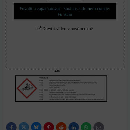
Povolit a zapamatovat - souhlas s druhem cookie:
Funkční
Otevřít video v novém okně
Bluesky
Twitter
Facebook
Pinterest
Reddit
LinkedIn
WhatsApp
E-