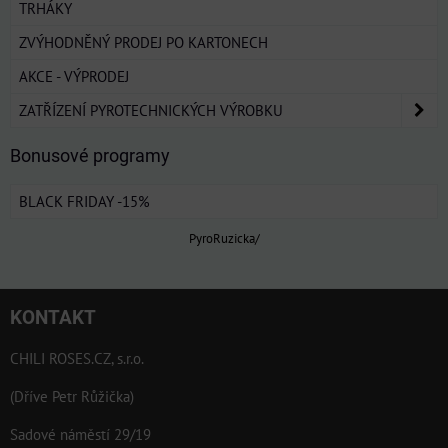
TRHÁKY
ZVÝHODNĚNÝ PRODEJ PO KARTONECH
AKCE - VÝPRODEJ
ZATŘÍZENÍ PYROTECHNICKÝCH VÝROBKU
Bonusové programy
BLACK FRIDAY -15%
PyroRuzicka/
KONTAKT
CHILI ROSES.CZ, s.r.o.
(Dříve Petr Růžička)
Sadové náměstí 29/19