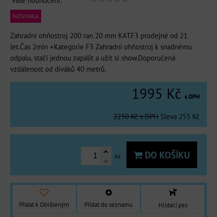
Vaše hodnocení:
NOVINKA
Zahradní ohňostroj 200 ran 20 mm KAT.F3 prodejné od 21
let.Čas 2min +Kategorie F3 Zahradní ohňostroj k snadnému
odpalu, stačí jednou zapálit a užít si show.Doporučená
vzdálenost od diváků 40 metrů.
1995 Kč
s DPH
2250 Kč
s DPH
Sleva
255 Kč
DO KOŠÍKU
ks
Přidat k Oblíbeným
Přidat do seznamu
Hlídací pes