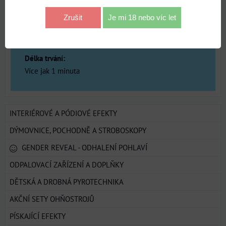
KAT.F3 OD 21 LET
Zrušit
Je mi 18 nebo víc let
Kalibr:
20 mm
Délka trvání:
Více jak 1 minuta
INTERIÉROVÉ A PÓDIOVÉ EFEKTY
DÝMOVNICE, POCHODNĚ A STROBOSKOPY
GENDER REVEAL - ODHALENÍ POHLAVÍ
ODPALOVACÍ ZAŘÍZENÍ A DOPLŇKY
DĚTSKÁ A DROBNÁ PYROTECHNIKA
AKČNÍ SETY OHŇOSTROJŮ
PÍSKAJÍCÍ EFEKTY