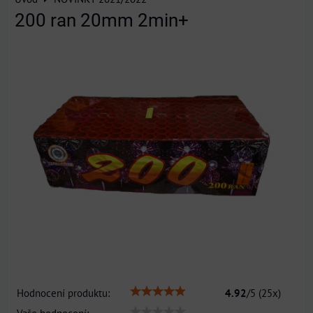
200 ran 20mm 2min+
Hodnocení produktu:
4.92
/
5
(
25
x)