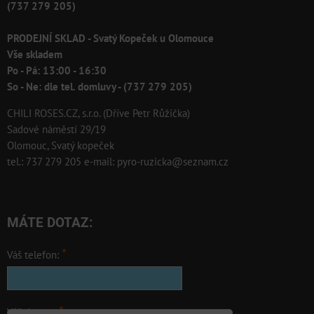
(737 279 205)
PRODEJNÍ SKLAD - Svatý Kopeček u Olomouce
Vše skladem
Po - Pá: 13:00 - 16:30
So - Ne: dle tel. domluvy - (737 279 205)
CHILI ROSES.CZ, s.r.o. (Dříve Petr Růžička)
Sadové náměstí 29/19
Olomouc, Svatý kopeček
tel.: 737 279 205 e-mail: pyro-ruzicka@seznam.cz
MÁTE DOTAZ:
*
Váš telefon:
*
Váš dotaz: :