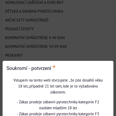
ODPALOVACÍ ZAŘÍZENÍ A DOPLŇKY
DĚTSKÁ A DROBNÁ PYROTECHNIKA
AKČNÍ SETY OHŇOSTROJŮ
PÍSKAJÍCÍ EFEKTY
KOMPAKTNÍ OHŇOSTROJE 9-49 RAN
KOMPAKTNÍ OHŇOSTROJE 50-99 RAN
PRSKAVKY
KONFETY
*
Soukromí - potvrzení
FONTÁNY A VULKÁNY
Vstupem na tento web stvrzujete , že jste dosáhli věku
ŘÍMSKÉ SVÍCE
18 let, případně 21 let tam, kde je to vyžadováno
NOVÁ KOLEKCE
zákonem.
NOVINKY 2024-2025
- Zákaz prodeje zábavní pyrotechniky kategorie F2
osobám mladším 18 let
DEVIL PRICE
- Zákaz prodeje zábavní pyrotechniky kategorie F3