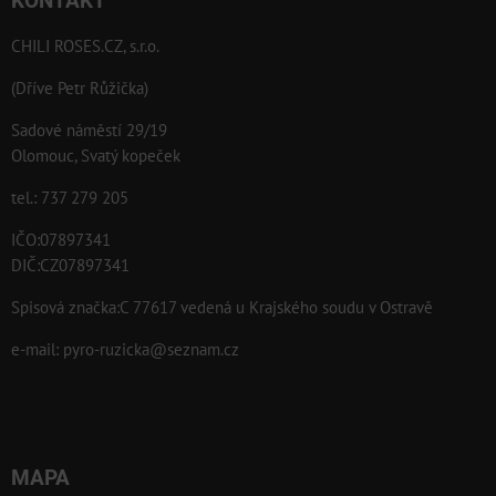
KONTAKT
CHILI ROSES.CZ, s.r.o.
(Dříve Petr Růžička)
Sadové náměstí 29/19
Olomouc, Svatý kopeček
tel.: 737 279 205
IČO:07897341
DIČ:CZ07897341
Spisová značka:C 77617 vedená u Krajského soudu v Ostravě
e-mail:
pyro-ruzicka@seznam.cz
MAPA