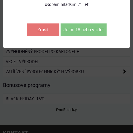
SLOŽENÉ OHŇOSTROJE/ ZAHRADNÍ OHŇOSTROJE
osobám mladším 21 let
MULTIKALIBR OHŇOSTROJE 25-30-50MM
KOMPAKTNÍ OHŇOSTROJE 100 A VÍCE RAN
Zrušit
Je mi 18 nebo víc let
PETARDY
TRHÁKY
ZVÝHODNĚNÝ PRODEJ PO KARTONECH
AKCE - VÝPRODEJ
ZATŘÍZENÍ PYROTECHNICKÝCH VÝROBKU
Bonusové programy
BLACK FRIDAY -15%
PyroRuzicka/