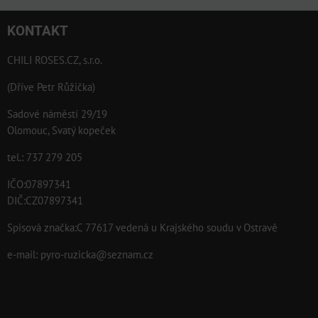
KONTAKT
CHILI ROSES.CZ, s.r.o.
(Dříve Petr Růžička)
Sadové náměstí 29/19
Olomouc, Svatý kopeček
tel.: 737 279 205
IČO:07897341
DIČ:CZ07897341
Spisová značka:C 77617 vedená u Krajského soudu v Ostravě
e-mail:
pyro-ruzicka@seznam.cz