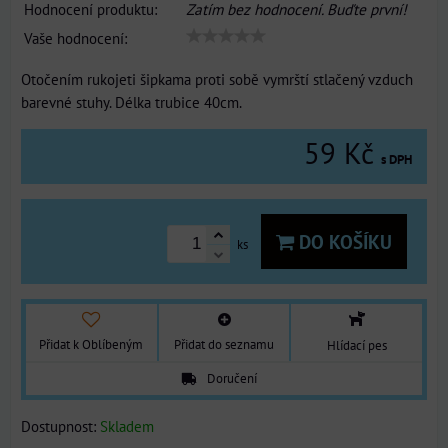
Hodnocení produktu:
Zatím bez hodnocení. Buďte první!
Vaše hodnocení:
Otočením rukojeti šipkama proti sobě vymrští stlačený vzduch
barevné stuhy. Délka trubice 40cm.
59 Kč
s DPH
DO KOŠÍKU
ks
Přidat k Oblíbeným
Přidat do seznamu
Hlídací pes
Doručení
Dostupnost:
Skladem