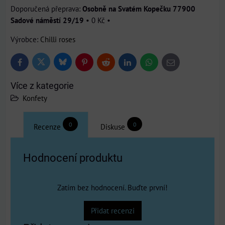
Osobně na Svatém Kopečku 77900
Sadové náměstí 29/19
•
0 Kč
•
Výrobce:
Chilli roses
Bluesky
Twitter
Facebook
Pinterest
Reddit
LinkedIn
WhatsApp
E-
mail
Více z kategorie
Konfety
0
0
Recenze
Diskuse
Hodnocení produktu
Zatím bez hodnocení. Buďte první!
Přidat recenzi