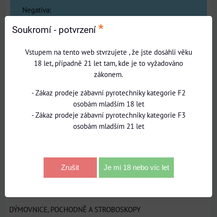
Negativa:
*
Soukromí - potvrzení
Vstupem na tento web stvrzujete , že jste dosáhli věku
18 let, případně 21 let tam, kde je to vyžadováno
zákonem.
Zadejte prosím recenzi, výhody nebo zápory - alespoň
jedna položka je povinná.
- Zákaz prodeje zábavní pyrotechniky kategorie F2
osobám mladším 18 let
Hodnocení produktu:
- Zákaz prodeje zábavní pyrotechniky kategorie F3
osobám mladším 21 let
*
(Povinné)
Odeslat
Zrušit
Je mi 18 nebo víc let
INTERIÉROVÉ A PÓDIOVÉ EFEKTY
DÝMOVNICE, POCHODNĚ A STROBOSKOPY