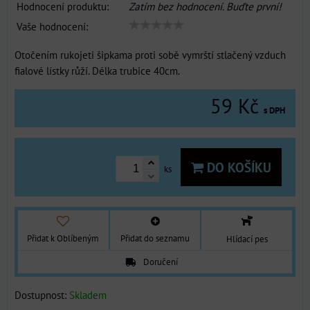
Hodnocení produktu:
Zatím bez hodnocení. Buďte první!
Vaše hodnocení:
Otočením rukojeti šipkama proti sobě vymrští stlačený vzduch
fialové lístky růží. Délka trubice 40cm.
59 Kč
s DPH
DO KOŠÍKU
ks
Přidat k Oblíbeným
Přidat do seznamu
Hlídací pes
Doručení
Dostupnost:
Skladem