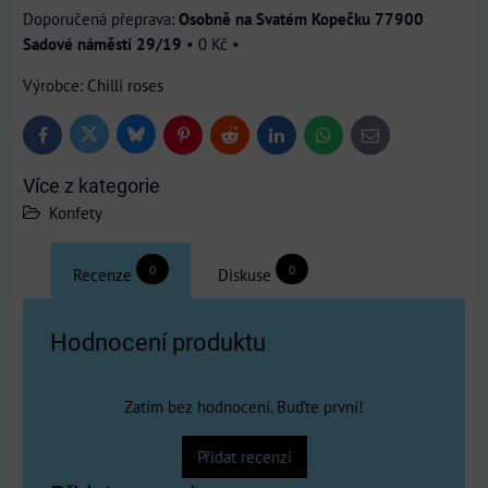
Osobně na Svatém Kopečku 77900
Sadové náměstí 29/19
•
0 Kč
•
Výrobce:
Chilli roses
Bluesky
Twitter
Facebook
Pinterest
Reddit
LinkedIn
WhatsApp
E-
mail
Více z kategorie
Konfety
0
0
Recenze
Diskuse
Hodnocení produktu
Zatím bez hodnocení. Buďte první!
Přidat recenzi