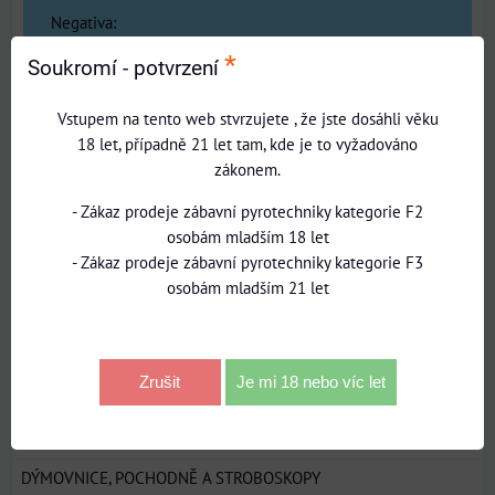
Negativa:
*
Soukromí - potvrzení
Vstupem na tento web stvrzujete , že jste dosáhli věku
18 let, případně 21 let tam, kde je to vyžadováno
zákonem.
Zadejte prosím recenzi, výhody nebo zápory - alespoň
jedna položka je povinná.
- Zákaz prodeje zábavní pyrotechniky kategorie F2
osobám mladším 18 let
Hodnocení produktu:
- Zákaz prodeje zábavní pyrotechniky kategorie F3
osobám mladším 21 let
*
(Povinné)
Odeslat
Zrušit
Je mi 18 nebo víc let
INTERIÉROVÉ A PÓDIOVÉ EFEKTY
DÝMOVNICE, POCHODNĚ A STROBOSKOPY