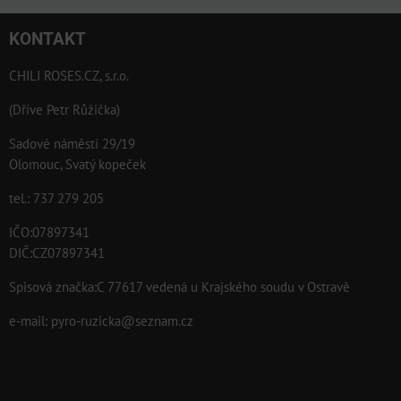
KONTAKT
CHILI ROSES.CZ, s.r.o.
(Dříve Petr Růžička)
Sadové náměstí 29/19
Olomouc, Svatý kopeček
tel.: 737 279 205
IČO:07897341
DIČ:CZ07897341
Spisová značka:C 77617 vedená u Krajského soudu v Ostravě
e-mail:
pyro-ruzicka@seznam.cz