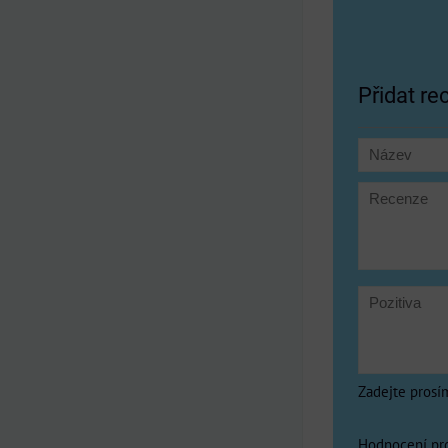
Přidat re
Zadejte prosí
Hodnocení pr