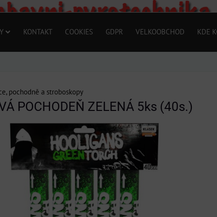
Y
KONTAKT
COOKIES
GDPR
VELKOOBCHOD
KDE K
e, pochodně a stroboskopy
Á POCHODEŇ ZELENÁ 5ks (40s.)