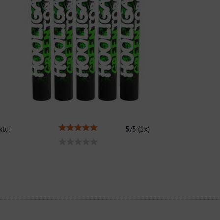
tu:
5
/
5
(
1
x)