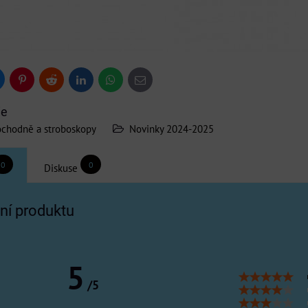
uesky
Pinterest
Reddit
LinkedIn
WhatsApp
E-
mail
ie
chodně a stroboskopy
Novinky 2024-2025
0
0
Diskuse
í produktu
5
/5