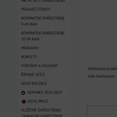
AKČNÍ SETY OHŇOSTROJŮ
PÍSKAJÍCÍ EFEKTY
KOMPAKTNÍ OHŇOSTROJE
9-49 RAN
KOMPAKTNÍ OHŇOSTROJE
50-99 RAN
PRSKAVKY
KONFETY
FONTÁNY A VULKÁNY
Hodnocení produk
ŘÍMSKÉ SVÍCE
Vaše hodnocení:
NOVÁ KOLEKCE
NOVINKY 2024-2025
DEVIL PRICE
SLOŽENÉ OHŇOSTROJE/
ZAHRADNÍ OHŇOSTROJE