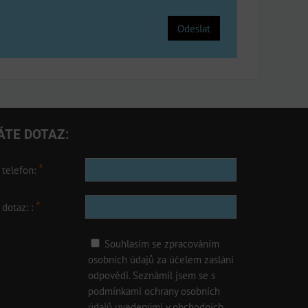
Odeslat
ÁTE DOTAZ:
*
 telefon:
*
 dotaz: :
Souhlasím se zpracováním
osobních údajů za účelem zaslání
odpovědi. Seznámil jsem se s
podmínkami ochrany osobních
údajů uvedenými v obchodních