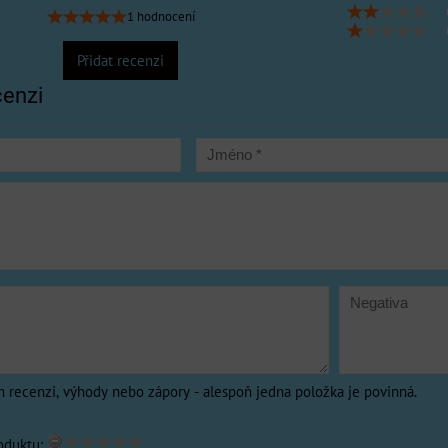
1 hodnocení
Přidat recenzi
cenzi
m recenzi, výhody nebo zápory - alespoň jedna položka je povinná.
oduktu: