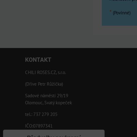
*
(Povinné)
KONTAKT
CHILI ROSES.CZ, s.r.o.
(Dříve Petr Růžička)
Sadové náměstí 29/19
Olomouc, Svatý kopeček
tel.: 737 279 205
IČO:07897341
DIČ:CZ07897341