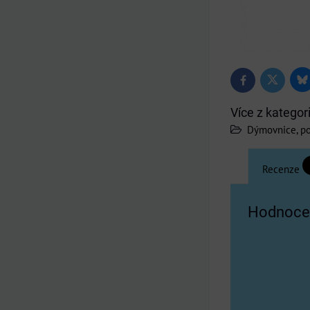
Bl
Twitter
Facebook
Více z kategor
Dýmovnice, po
Recenze
Hodnocen