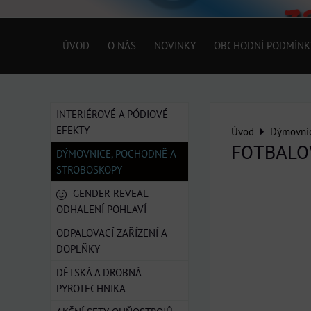
ÚVOD
O NÁS
NOVINKY
OBCHODNÍ PODMÍNK
INTERIÉROVÉ A PÓDIOVÉ
EFEKTY
Úvod
Dýmovnic
FOTBALOV
DÝMOVNICE, POCHODNĚ A
STROBOSKOPY
GENDER REVEAL -
ODHALENÍ POHLAVÍ
ODPALOVACÍ ZAŘÍZENÍ A
DOPLŇKY
DĚTSKÁ A DROBNÁ
PYROTECHNIKA