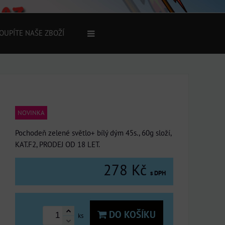
OUPÍTE NAŠE ZBOŽÍ
NOVINKA
Pochodeň zelené světlo+ bílý dým 45s., 60g složí,
KAT.F2, PRODEJ OD 18 LET.
278 Kč
s DPH
DO KOŠÍKU
ks