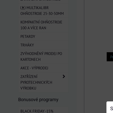
MULTIKALIBR
OHŇOSTROJE 25-30-50MM
KOMPAKTNÍ OHŇOSTROJE
100 A VÍCE RAN
PETARDY
TRHÁKY
ZVÝHODNĚNÝ PRODEJ PO
P
KARTONECH
AKCE - VÝPRODEJ
ZATŘÍZENÍ
PYROTECHNICKÝCH
VÝROBKU
Bonusové programy
S
BLACK FRIDAY -15%