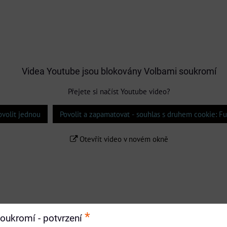
Videa Youtube jsou blokovány Volbami soukromí
Přejete si načíst Youtube video?
ovolit jednou
Povolit a zapamatovat - souhlas s druhem cookie: F
Otevřít video v novém okně
*
oukromí - potvrzení