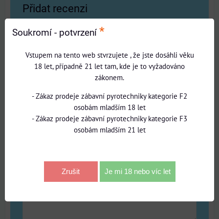
Přidat recenzi
*
Soukromí - potvrzení
Název:
Vstupem na tento web stvrzujete , že jste dosáhli věku
18 let, případně 21 let tam, kde je to vyžadováno
*
Jméno:
zákonem.
- Zákaz prodeje zábavní pyrotechniky kategorie F2
Recenze:
osobám mladším 18 let
- Zákaz prodeje zábavní pyrotechniky kategorie F3
osobám mladším 21 let
Pozitiva:
Zrušit
Je mi 18 nebo víc let