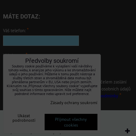
MÁTE DOTAZ:
*
Váš telefon:
*
Váš dotaz: :
Předvolby soukromí
Soubory cookie používáme k vylepšení vaší návštěvy
tohoto webu, k analýze jeho výkonu a ke shromažďování
údajů o jeho používání. Můžeme k tomu použít nástroje a
služby třetích stran a shromážděná data mohou být
Souhlasím se zpracováním osobních údajů za účelem zaslání
přenášena partnerům v EU, USA nebo jiných zemích.
Kliknutím na „Přijmout všechny soubory cookie“ vyjadřujete
odpovědi. Seznámil jsem se s podmínkami ochrany osobních údajů
svůj souhlas s tímto zpracováním. Níže můžete najít
podrobné informace nebo upravit své preference.
*
uvedenými v obchodních podmínkách.
Obchodní - podmínky
Zásady ochrany soukromí
Odeslat
Ukázat
Předvolby soukromí
Zásady ochrany soukromí
Přijmout všechny
podrobnosti
cookies
Vytvořeno systémem:
ByznysWeb.cz