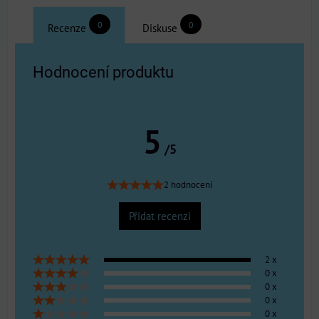
0
0
Recenze
Diskuse
Hodnocení produktu
5
/5
2 hodnocení
Přidat recenzi
2 x
0 x
0 x
0 x
0 x