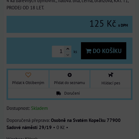
4 ka barevných dýmovnic, fialová. bílá, černá, oranžová, KAT. T1,
PRODEJ OD 18 LET.
125 Kč
s DPH
DO KOŠÍKU
ks
Přidat k Oblíbeným
Přidat do seznamu
Hlídací pes
Doručení
Dostupnost:
Skladem
Osobně na Svatém Kopečku 77900
Sadové náměstí 29/19
•
0 Kč
•
Výrobce:
Klásek