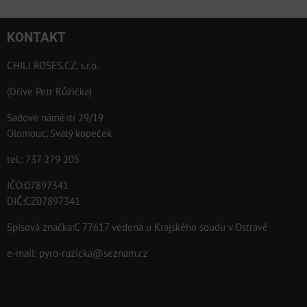
KONTAKT
CHILI ROSES.CZ, s.r.o.
(Dříve Petr Růžička)
Sadové náměstí 29/19
Olomouc, Svatý kopeček
tel.: 737 279 205
IČO:07897341
DIČ:CZ07897341
Spisová značka:C 77617 vedená u Krajského soudu v Ostravě
e-mail:
pyro-ruzicka@seznam.cz