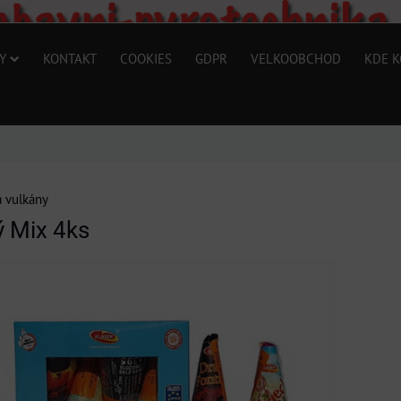
Y
KONTAKT
COOKIES
GDPR
VELKOOBCHOD
KDE K
a vulkány
 Mix 4ks