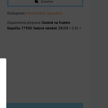
Doručení
Dostupnost:
Momentálně vyprodáno
Osobně na Svatém
Kopečku 77900 Sadové náměstí 29/19
•
0 Kč
•