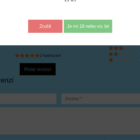
í produktu
Zrušit
Je mi 18 nebo víc let
5
/5
2 hodnocení
Přidat recenzi
cenzi