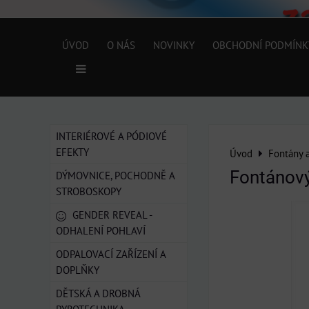
ÚVOD
O NÁS
NOVINKY
OBCHODNÍ PODMÍNK
INTERIÉROVÉ A PÓDIOVÉ
EFEKTY
Úvod
Fontány 
Fontánový
DÝMOVNICE, POCHODNĚ A
STROBOSKOPY
GENDER REVEAL -
ODHALENÍ POHLAVÍ
ODPALOVACÍ ZAŘÍZENÍ A
DOPLŇKY
DĚTSKÁ A DROBNÁ