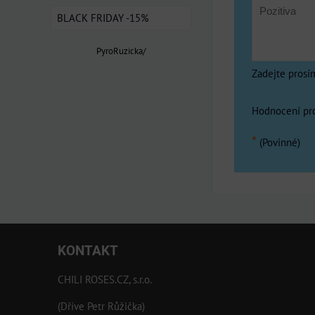
BLACK FRIDAY -15%
PyroRuzicka/
Zadejte prosí
Hodnocení pr
*
(Povinné)
KONTAKT
CHILI ROSES.CZ, s.r.o.
(Dříve Petr Růžička)