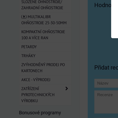
SLOŽENÉ OHŇOSTROJE/
Hodnocen
ZAHRADNÍ OHŇOSTROJE
MULTIKALIBR
OHŇOSTROJE 25-30-50MM
KOMPAKTNÍ OHŇOSTROJE
100 A VÍCE RAN
PETARDY
TRHÁKY
ZVÝHODNĚNÝ PRODEJ PO
Přidat re
KARTONECH
AKCE - VÝPRODEJ
ZATŘÍZENÍ
PYROTECHNICKÝCH
VÝROBKU
Bonusové programy