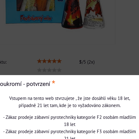
tu:
5
/
5
(
2
x)
*
oukromí - potvrzení
uesky
Pinterest
Reddit
LinkedIn
WhatsApp
E-
mail
Vstupem na tento web stvrzujete , že jste dosáhli věku 18 let,
ie
případně 21 let tam, kde je to vyžadováno zákonem.
kány
- Zákaz prodeje zábavní pyrotechniky kategorie F2 osobám mladším
18 let
0
0
Diskuse
- Zákaz prodeje zábavní pyrotechniky kategorie F3 osobám mladším
21 let