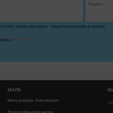
m recenzi, výhody nebo zápory - alespoň jedna položka je povinná.
oduktu:
MAPA
M
Hlavní prodejna - Svatý Kopeček
Váš
Provozní doba mimo sezonu: