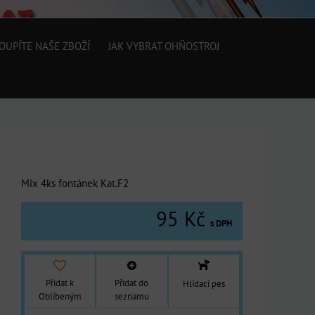
OUPÍTE NAŠE ZBOŽÍ
JAK VYBRAT OHŇOSTROJ
Mix 4ks fontánek Kat.F2
95 Kč
s DPH
Přidat k
Přidat do
Hlídací pes
Oblíbeným
seznamu