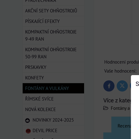
PYROTECHNIKA
AKČNÍ SETY OHŇOSTROJŮ
PÍSKAJÍCÍ EFEKTY
KOMPAKTNÍ OHŇOSTROJE
9-49 RAN
KOMPAKTNÍ OHŇOSTROJE
50-99 RAN
Hodnocení produk
PRSKAVKY
Vaše hodnocení:
KONFETY
S
Bl
Twitter
Facebook
FONTÁNY A VULKÁNY
ŘÍMSKÉ SVÍCE
Více z kategor
Fontány a vul
NOVÁ KOLEKCE
NOVINKY 2024-2025
Recenze
DEVIL PRICE