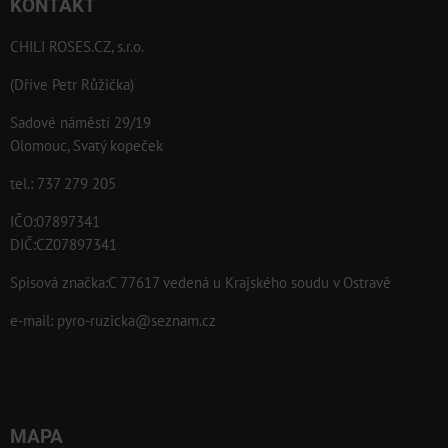
KONTAKT
CHILI ROSES.CZ, s.r.o.
(Dříve Petr Růžička)
Sadové náměstí 29/19
Olomouc, Svatý kopeček
tel.: 737 279 205
IČO:07897341
DIČ:CZ07897341
Spisová značka:C 77617 vedená u Krajského soudu v Ostravě
e-mail:
pyro-ruzicka@seznam.cz
MAPA