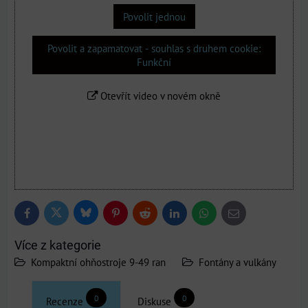
Povolit jednou
Povolit a zapamatovat - souhlas s druhem cookie:
Funkční
Otevřít video v novém okně
Bluesky
Twitter
Facebook
Pinterest
Reddit
LinkedIn
WhatsApp
E-
mail
Více z kategorie
Kompaktní ohňostroje 9-49 ran
Fontány a vulkány
0
0
Recenze
Diskuse