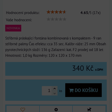
Hodnocení produktu:
4.65
/
5
(
17
x)
Vaše hodnocení:
NOVINKA
Stříbrná práskající fontána kombinovaná s kompaktem - 9 ran
stříbrné palmy Čas efektu: cca 35 sec. Kalibr-ráže: 25 mm Obsah
pyrotechnických složí: 136 g Zařazení: kat. F2 prodej od 18 let
Hmotnost: 1,0 kg Rozměry: 120 x 120 x 170 mm
340 Kč
s DPH
DO KOŠÍKU
ks