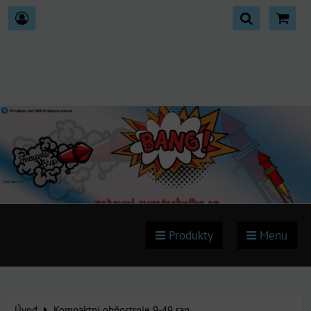
Produkty
Menu
Úvod
Kompaktní ohňostroje 9-49 ran