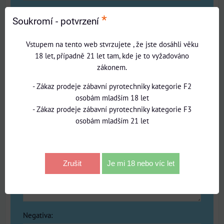
Název:
*
Soukromí - potvrzení
Vstupem na tento web stvrzujete , že jste dosáhli věku
*
Jméno:
18 let, případně 21 let tam, kde je to vyžadováno
zákonem.
Recenze:
- Zákaz prodeje zábavní pyrotechniky kategorie F2
osobám mladším 18 let
- Zákaz prodeje zábavní pyrotechniky kategorie F3
osobám mladším 21 let
Pozitiva:
Zrušit
Je mi 18 nebo víc let
Negativa: