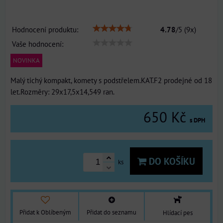
Hodnocení produktu:
4.78
/
5
(
9
x)
Vaše hodnocení:
NOVINKA
Malý tichý kompakt, komety s podstřelem.KAT.F2 prodejné od 18
let.Rozměry: 29x17,5x14,549 ran.
650 Kč
s DPH
DO KOŠÍKU
ks
Přidat k Oblíbeným
Přidat do seznamu
Hlídací pes