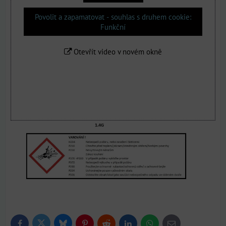
Povolit a zapamatovat - souhlas s druhem cookie:
Funkční
Otevřít video v novém okně
Bluesky
Twitter
Facebook
Pinterest
Reddit
LinkedIn
WhatsApp
E-