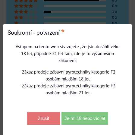
8 x
0 x
1 x
0 x
0 x
Přidat recenzi
*
Soukromí - potvrzení
Vstupem na tento web stvrzujete , že jste dosáhli věku
Název:
18 let, případně 21 let tam, kde je to vyžadováno
zákonem.
*
Jméno:
- Zákaz prodeje zábavní pyrotechniky kategorie F2
osobám mladším 18 let
- Zákaz prodeje zábavní pyrotechniky kategorie F3
Recenze:
osobám mladším 21 let
Zrušit
Je mi 18 nebo víc let
Pozitiva: