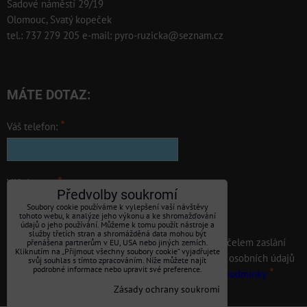
Sadové náměstí 29/19
Olomouc, Svatý kopeček
tel.: 737 279 205 e-mail: pyro-ruzicka@seznam.cz
MÁTE DOTAZ:
*
Váš telefon:
*
Váš dotaz: :
Předvolby soukromí
Soubory cookie používáme k vylepšení vaší návštěvy
tohoto webu, k analýze jeho výkonu a ke shromažďování
údajů o jeho používání. Můžeme k tomu použít nástroje a
služby třetích stran a shromážděná data mohou být
Souhlasím se zpracováním osobních údajů za účelem zaslání
přenášena partnerům v EU, USA nebo jiných zemích.
Kliknutím na „Přijmout všechny soubory cookie“ vyjadřujete
odpovědi. Seznámil jsem se s podmínkami ochrany osobních údajů
svůj souhlas s tímto zpracováním. Níže můžete najít
podrobné informace nebo upravit své preference.
*
uvedenými v obchodních podmínkách.
Obchodní - podmínky
Zásady ochrany soukromí
Odeslat