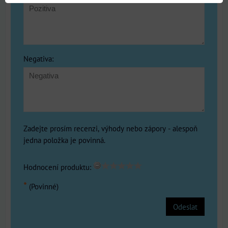
Negativa:
Zadejte prosím recenzi, výhody nebo zápory - alespoň
jedna položka je povinná.
Hodnocení produktu:
*
(Povinné)
Odeslat