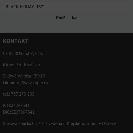
BLACK FRIDAY -15%
PyroRuzicka/
KONTAKT
CHILI ROSES.CZ, s.r.o.
(Dříve Petr Růžička)
Sadové náměstí 29/19
Olomouc, Svatý kopeček
tel.: 737 279 205
IČO:07897341
DIČ:CZ07897341
Spisová značka:C 77617 vedená u Krajského soudu v Ostravě