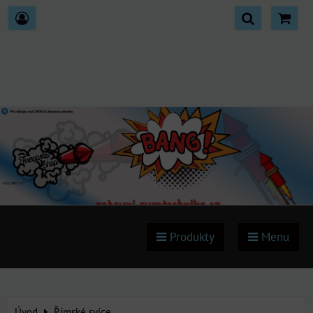
Produkty
Menu
Úvod
Římské svíce