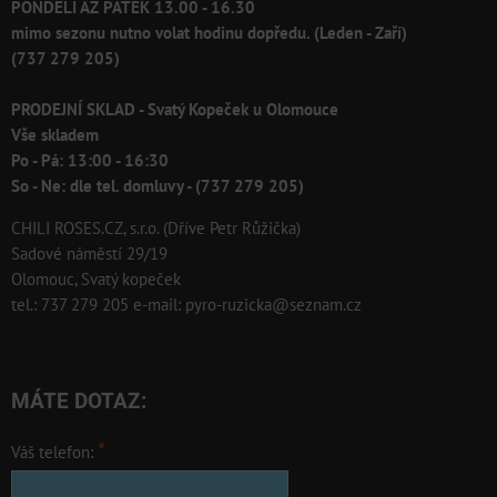
PONDĚLÍ AŽ PÁTEK 13.00 - 16.30
mimo sezonu nutno volat hodinu dopředu. (Leden - Zaří)
(737 279 205)
PRODEJNÍ SKLAD - Svatý Kopeček u Olomouce
Vše skladem
Po - Pá: 13:00 - 16:30
So - Ne: dle tel. domluvy - (737 279 205)
CHILI ROSES.CZ, s.r.o. (Dříve Petr Růžička)
Sadové náměstí 29/19
Olomouc, Svatý kopeček
tel.: 737 279 205 e-mail: pyro-ruzicka@seznam.cz
MÁTE DOTAZ:
*
Váš telefon: