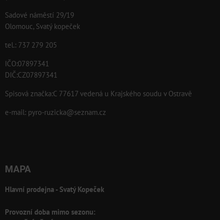
Sadové náměstí 29/19
Olomouc, Svatý kopeček
tel.: 737 279 205
IČO:07897341
DIČ:CZ07897341
Spisová značka:C 77617 vedená u Krajského soudu v Ostravě
e-mail:
pyro-ruzicka@seznam.cz
MAPA
Hlavní prodejna - Svatý Kopeček
Provozní doba mimo sezonu: