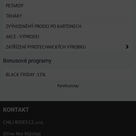
PETARDY
TRHÁKY
ZVÝHODNĚNÝ PRODEJ PO KARTONECH
AKCE - VÝPRODEJ
ZATŘÍZENÍ PYROTECHNICKÝCH VÝROBKU
Bonusové programy
BLACK FRIDAY -15%
PyroRuzicka/
KONTAKT
CHILI ROSES.CZ, s.r.o.
(Dříve Petr Růžička)