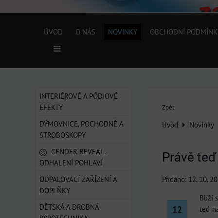
ÚVOD
O NÁS
NOVINKY
OBCHODNÍ PODMÍNK
INTERIÉROVÉ A PÓDIOVÉ
EFEKTY
Zpět
DÝMOVNICE, POCHODNĚ A
Úvod
Novinky
STROBOSKOPY
GENDER REVEAL -
Právě teď 
ODHALENÍ POHLAVÍ
ODPALOVACÍ ZAŘÍZENÍ A
Přidáno: 12. 10. 2
DOPLŇKY
Blíží
DĚTSKÁ A DROBNÁ
12
teď na