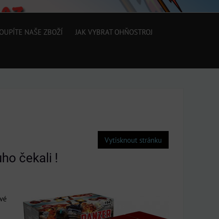
OUPÍTE NAŠE ZBOŽÍ
JAK VYBRAT OHŇOSTROJ
Vytisknout stránku
ho čekali !
avé