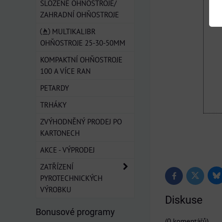
SLOŽENÉ OHŇOSTROJE/
ZAHRADNÍ OHŇOSTROJE
MULTIKALIBR
OHŇOSTROJE 25-30-50MM
KOMPAKTNÍ OHŇOSTROJE
100 A VÍCE RAN
PETARDY
TRHÁKY
ZVÝHODNĚNÝ PRODEJ PO
KARTONECH
AKCE - VÝPRODEJ
ZATŘÍZENÍ
PYROTECHNICKÝCH
Bl
Twitter
Facebook
VÝROBKU
Diskuse
Bonusové programy
(0 komentářů)