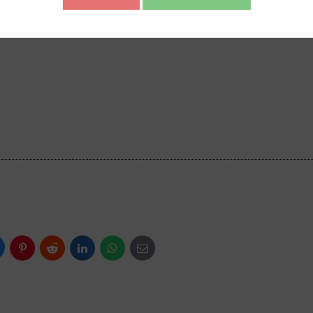
Otevřít video v novém okně
uesky
Pinterest
Reddit
LinkedIn
WhatsApp
E-
mail