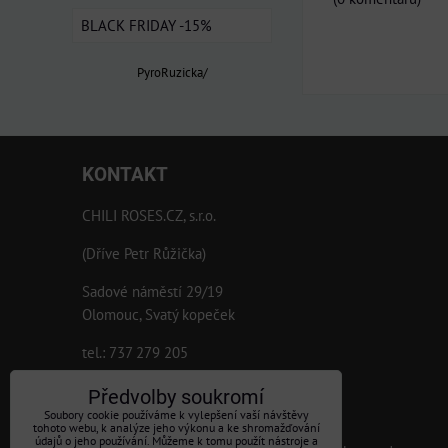
BLACK FRIDAY -15%
PyroRuzicka/
KONTAKT
CHILI ROSES.CZ, s.r.o.
(Dříve Petr Růžička)
Sadové náměstí 29/19
Olomouc, Svatý kopeček
tel.: 737 279 205
IČO:07897341
Předvolby soukromí
DIČ:CZ07897341
Soubory cookie používáme k vylepšení vaší návštěvy
tohoto webu, k analýze jeho výkonu a ke shromažďování
údajů o jeho používání. Můžeme k tomu použít nástroje a