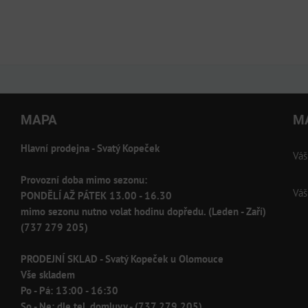
MAPA
M
Hlavní prodejna - Svatý Kopeček
Váš
Provozní doba mimo sezonu:
Váš
PONDĚLÍ AŽ PÁTEK 13.00 - 16.30
mimo sezonu nutno volat hodinu dopředu. (Leden - Zaří)
(737 279 205)
PRODEJNÍ SKLAD - Svatý Kopeček u Olomouce
Vše skladem
Po - Pá: 13:00 - 16:30
So - Ne: dle tel. domluvy - (737 279 205)