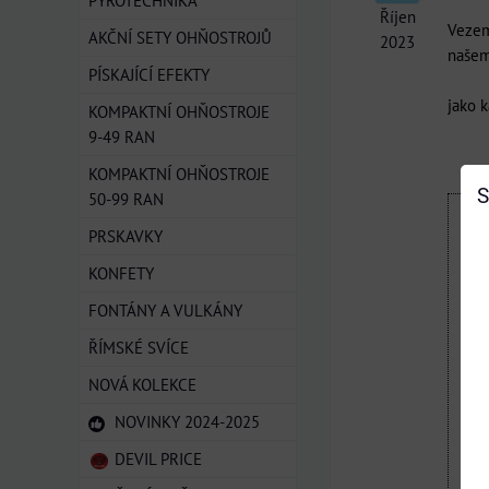
PYROTECHNIKA
Říjen
Vezem
AKČNÍ SETY OHŇOSTROJŮ
2023
našem
PÍSKAJÍCÍ EFEKTY
jako k
KOMPAKTNÍ OHŇOSTROJE
9-49 RAN
KOMPAKTNÍ OHŇOSTROJE
S
50-99 RAN
PRSKAVKY
KONFETY
FONTÁNY A VULKÁNY
ŘÍMSKÉ SVÍCE
NOVÁ KOLEKCE
NOVINKY 2024-2025
DEVIL PRICE