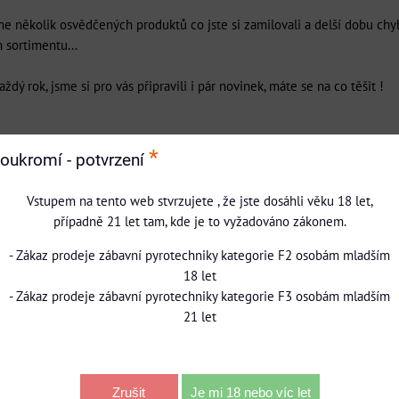
e několik osvědčených produktů co jste si zamilovali a delší dobu chyb
 sortimentu...
aždý rok, jsme si pro vás připravili i pár novinek, máte se na co těšit !
*
oukromí - potvrzení
Vstupem na tento web stvrzujete , že jste dosáhli věku 18 let,
případně 21 let tam, kde je to vyžadováno zákonem.
- Zákaz prodeje zábavní pyrotechniky kategorie F2 osobám mladším
18 let
- Zákaz prodeje zábavní pyrotechniky kategorie F3 osobám mladším
21 let
Videa Youtube jsou blokovány Volbami s
Přejete si načíst Youtube video?
Zrušit
Je mi 18 nebo víc let
Povolit jednou
Povolit a zapamatovat - souhlas s druhe