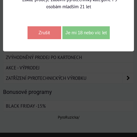
SLOŽENÉ OHŇOSTROJE/ ZAHRADNÍ OHŇOSTROJE
osobám mladším 21 let
MULTIKALIBR OHŇOSTROJE 25-30-50MM
KOMPAKTNÍ OHŇOSTROJE 100 A VÍCE RAN
Zrušit
Je mi 18 nebo víc let
PETARDY
TRHÁKY
ZVÝHODNĚNÝ PRODEJ PO KARTONECH
AKCE - VÝPRODEJ
ZATŘÍZENÍ PYROTECHNICKÝCH VÝROBKU
Bonusové programy
BLACK FRIDAY -15%
PyroRuzicka/