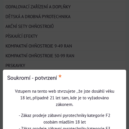
ODPALOVACÍ ZAŘÍZENÍ A DOPLŇKY
DĚTSKÁ A DROBNÁ PYROTECHNIKA
AKČNÍ SETY OHŇOSTROJŮ
PÍSKAJÍCÍ EFEKTY
KOMPAKTNÍ OHŇOSTROJE 9-49 RAN
KOMPAKTNÍ OHŇOSTROJE 50-99 RAN
PRSKAVKY
KONFETY
*
Soukromí - potvrzení
FONTÁNY A VULKÁNY
Vstupem na tento web stvrzujete , že jste dosáhli věku
ŘÍMSKÉ SVÍCE
18 let, případně 21 let tam, kde je to vyžadováno
zákonem.
NOVÁ KOLEKCE
NOVINKY 2024-2025
- Zákaz prodeje zábavní pyrotechniky kategorie F2
osobám mladším 18 let
DEVIL PRICE
- Zákaz prodeje zábavní pyrotechniky kategorie F3