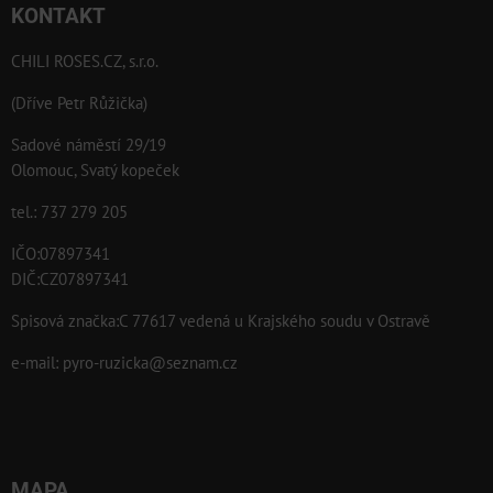
KONTAKT
CHILI ROSES.CZ, s.r.o.
(Dříve Petr Růžička)
Sadové náměstí 29/19
Olomouc, Svatý kopeček
tel.: 737 279 205
IČO:07897341
DIČ:CZ07897341
Spisová značka:C 77617 vedená u Krajského soudu v Ostravě
e-mail:
pyro-ruzicka@seznam.cz
MAPA