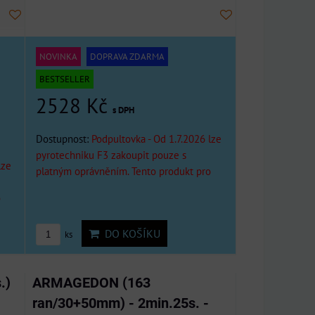
NOVINKA
DOPRAVA ZDARMA
BESTSELLER
2528 Kč
s DPH
Dostupnost:
Podpultovka - Od 1.7.2026 lze
pyrotechniku F3 zakoupit pouze s
lze
platným oprávněním. Tento produkt pro
o
DO KOŠÍKU
ks
.)
ARMAGEDON (163
ran/30+50mm) - 2min.25s. -