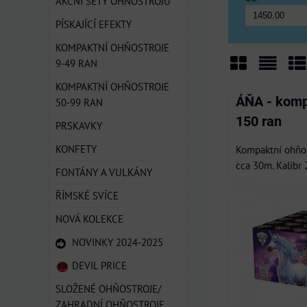
AKČNÍ SETY OHŇOSTROJŮ
PÍSKAJÍCÍ EFEKTY
KOMPAKTNÍ OHŇOSTROJE
9-49 RAN
Mřížka
Sezn
Ta
KOMPAKTNÍ OHŇOSTROJE
ÁŇA - komp
50-99 RAN
150 ran
PRSKAVKY
KONFETY
Kompaktní ohňos
cca 30m. Kalibr 
FONTÁNY A VULKÁNY
ŘÍMSKÉ SVÍCE
NOVÁ KOLEKCE
NOVINKY 2024-2025
DEVIL PRICE
SLOŽENÉ OHŇOSTROJE/
ZAHRADNÍ OHŇOSTROJE