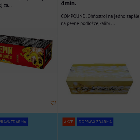
4min.
j za...
COMPOUND, Ohňostroj na jedno zapále
na pevné podložce,kalibr:...
PRAVA ZDARMA
AKCE
DOPRAVA ZDARMA