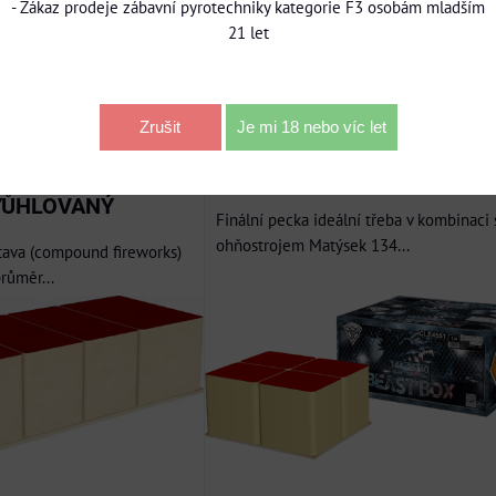
- Zákaz prodeje zábavní pyrotechniky kategorie F3 osobám mladším
3 zakoupit pouze s
21 let
ěním. Tento produkt pro
DO KOŠÍKU
Zrušit
Je mi 18 nebo víc let
W (274 ran/20mm)
Beast Box 144 ran
VYŮHLOVANÝ
Finální pecka ideální třeba v kombinaci 
ohňostrojem Matýsek 134...
tava (compound fireworks)
průměr...