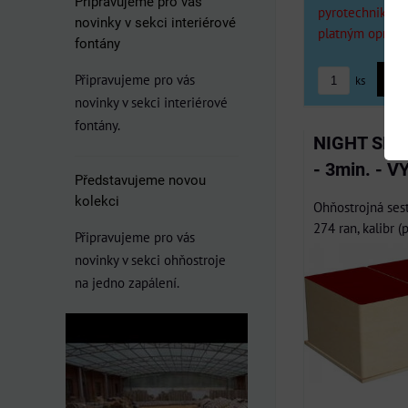
Připravujeme pro vás
pyrotechniku F
novinky v sekci interiérové
platným oprávn
fontány
Připravujeme pro vás
ks
novinky v sekci interiérové
fontány.
NIGHT SHO
- 3min. - 
Představujeme novou
kolekci
Ohňostrojná ses
274 ran, kalibr (
Připravujeme pro vás
novinky v sekci ohňostroje
na jedno zapálení.