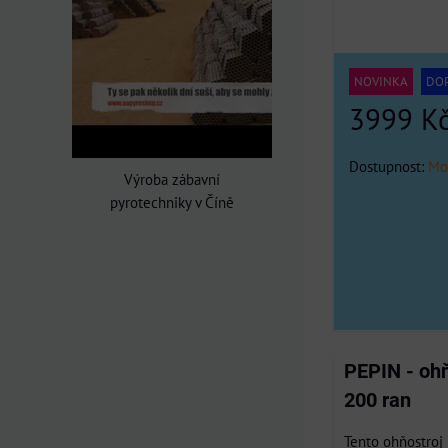
NOVINKA
DO
3999 K
Dostupnost:
Mo
Výroba zábavní
pyrotechniky v Číně
PEPIN - oh
200 ran
Tento ohňostroj 