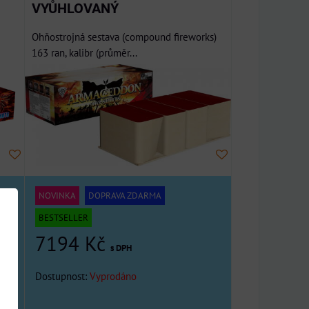
VYŮHLOVANÝ
Ohňostrojná sestava (compound fireworks)
163 ran, kalibr (průměr...
NOVINKA
DOPRAVA ZDARMA
BESTSELLER
7194 Kč
s DPH
Dostupnost:
Vyprodáno