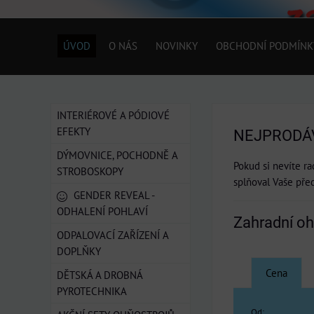
ÚVOD
O NÁS
NOVINKY
OBCHODNÍ PODMÍNK
INTERIÉROVÉ A PÓDIOVÉ
EFEKTY
NEJPRODÁ
DÝMOVNICE, POCHODNĚ A
Pokud si nevíte r
STROBOSKOPY
splňoval Vaše pře
GENDER REVEAL -
ODHALENÍ POHLAVÍ
Zahradní oh
ODPALOVACÍ ZAŘÍZENÍ A
DOPLŇKY
Cena
DĚTSKÁ A DROBNÁ
PYROTECHNIKA
Od: