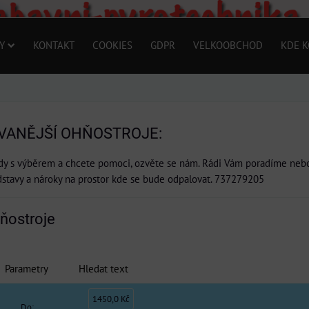
Y
KONTAKT
COOKIES
GDPR
VELKOOBCHOD
KDE K
VANĚJŠÍ OHŇOSTROJE:
ady s výběrem a chcete pomoci, ozvěte se nám. Rádi Vám poradíme neb
dstavy a nároky na prostor kde se bude odpalovat. 737279205
ňostroje
Parametry
Hledat text
1450,0 Kč
Do: