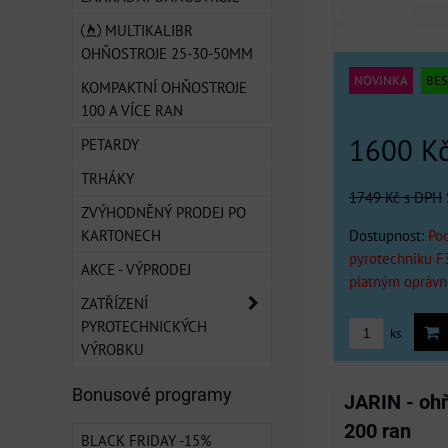
MULTIKALIBR
OHŇOSTROJE 25-30-50MM
NOVINKA
BES
KOMPAKTNÍ OHŇOSTROJE
100 A VÍCE RAN
1600 K
PETARDY
TRHÁKY
1749 Kč
s DPH
ZVÝHODNĚNÝ PRODEJ PO
Dostupnost:
Pod
KARTONECH
pyrotechniku F
AKCE - VÝPRODEJ
platným oprávn
ZATŘÍZENÍ
PYROTECHNICKÝCH
ks
VÝROBKU
Bonusové programy
JARIN - oh
200 ran
BLACK FRIDAY -15%