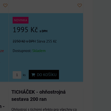
NOVINKA
1995 Kč
s DPH
2250 Kč
s DPH
Sleva 255 Kč
lze
Dostupnost:
Skladem
o
DO KOŠÍKU
ks
TICHÁČEK - ohňostrojná
sestava 200 ran
 -
Ohňostroj s tichými efekty pro všechny co