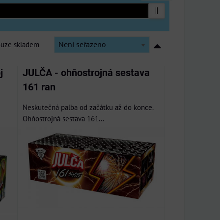
ouze skladem
Není seřazeno
j
JULČA - ohňostrojná sestava
161 ran
Neskutečná palba od začátku až do konce.
Ohňostrojná sestava 161...