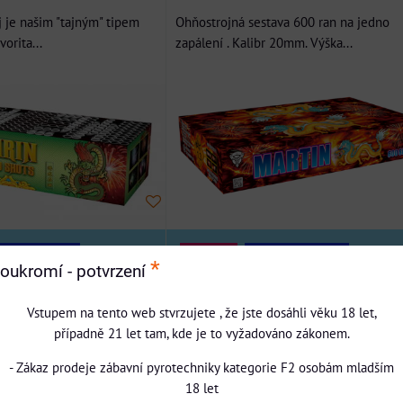
 je našim "tajným" tipem
Ohňostrojná sestava 600 ran na jedno
orita...
zapálení . Kalibr 20mm. Výška...
NOVINKA
DOPRAVA ZDARMA
PRAVA ZDARMA
*
oukromí - potvrzení
BESTSELLER
7499 Kč
č
Vstupem na tento web stvrzujete , že jste dosáhli věku 18 let,
s DPH
s DPH
případně 21 let tam, kde je to vyžadováno zákonem.
Dostupnost:
Momentálně vyprodáno
Sleva 450 Kč
- Zákaz prodeje zábavní pyrotechniky kategorie F2 osobám mladším
18 let
pultovka - Od 1.7.2026 lze