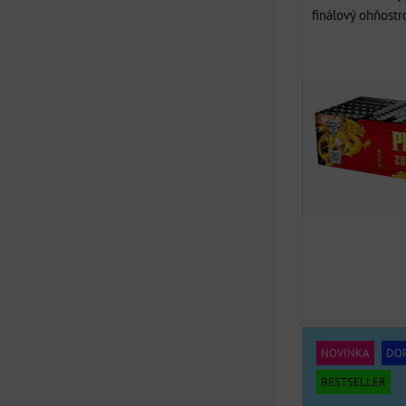
finálový ohňostro
NOVINKA
DO
BESTSELLER