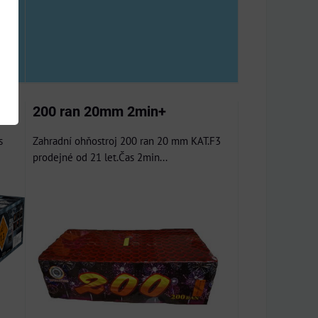
200 ran 20mm 2min+
s
Zahradní ohňostroj 200 ran 20 mm KAT.F3
prodejné od 21 let.Čas 2min...