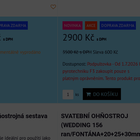
PRAVA ZDARMA
NOVINKA
AKCE
DOPRAVA ZDARMA
č
2900 Kč
s DPH
s DPH
mentálně vyprodáno
3500 Kč
s DPH
Sleva 600 Kč
Dostupnost:
Podpultovka - Od 1.7.2026 
pyrotechniku F3 zakoupit pouze s
platným oprávněním. Tento produkt pr
DO KOŠÍKU
ks
ňostrojná sestava
SVATEBNÍ OHŇOSTROJ
(WEDDING 156
ran/FONTÁNA+20+25+30mm
je ideální pro použití jako