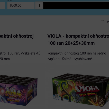
P
am
bulka
aktní ohňostroj
VIOLA - kompaktní ohňostro
100 ran 20+25+30mm
troj 150 ran, Výška efektů
kompaktní ohňostroj 100 ran na jedno
20 mm....
zapálení. Kolmé i vyúhlované...