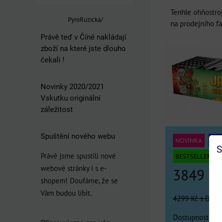
Tenhle ohňostroj
PyroRuzicka/
na prodejního fav
Právě teď v Číně nakládají
zboží na které jste dlouho
čekali !
Novinky 2020/2021
Vskutku originální
záležitost
Spuštění nového webu
NOVINKA
DO
S
Právě jsme spustili nové
BESTSELLER
webové stránky i s e-
3849 K
shopem! Doufáme, že se
Vám budou líbit.
4299 Kč
s DPH
Dostupnost:
Pod